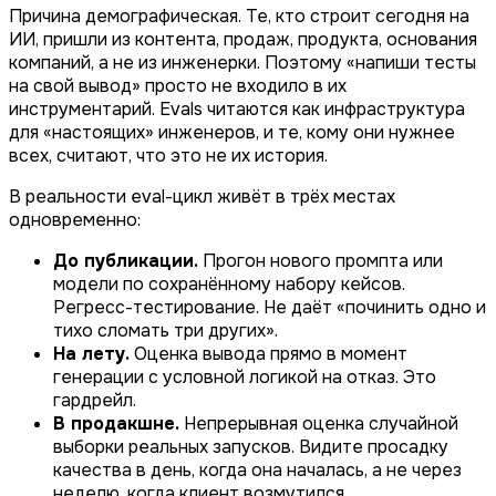
Причина демографическая. Те, кто строит сегодня на
ИИ, пришли из контента, продаж, продукта, основания
компаний, а не из инженерки. Поэтому «напиши тесты
на свой вывод» просто не входило в их
инструментарий. Evals читаются как инфраструктура
для «настоящих» инженеров, и те, кому они нужнее
всех, считают, что это не их история.
В реальности eval-цикл живёт в трёх местах
одновременно:
До публикации.
Прогон нового промпта или
модели по сохранённому набору кейсов.
Регресс-тестирование. Не даёт «починить одно и
тихо сломать три других».
На лету.
Оценка вывода прямо в момент
генерации с условной логикой на отказ. Это
гардрейл.
В продакшне.
Непрерывная оценка случайной
выборки реальных запусков. Видите просадку
качества в день, когда она началась, а не через
неделю, когда клиент возмутился.