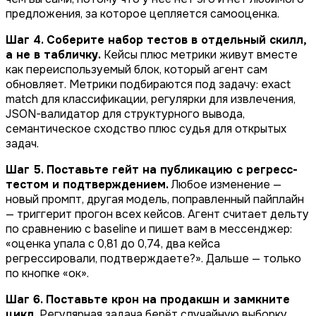
предложения, за которое цепляется самооценка.
Шаг 4. Соберите набор тестов в отдельный скилл,
а не в табличку.
Кейсы плюс метрики живут вместе
как переиспользуемый блок, который агент сам
обновляет. Метрики подбираются под задачу: exact
match для классификации, регулярки для извлечения,
JSON-валидатор для структурного вывода,
семантическое сходство плюс судья для открытых
задач.
Шаг 5. Поставьте гейт на публикацию с регресс-
тестом и подтверждением.
Любое изменение —
новый промпт, другая модель, поправленный пайплайн
— триггерит прогон всех кейсов. Агент считает дельту
по сравнению с baseline и пишет вам в мессенджер:
«оценка упала с 0,81 до 0,74, два кейса
регрессировали, подтверждаете?». Дальше — только
по кнопке «ок».
Шаг 6. Поставьте крон на продакшн и замкните
цикл.
Регулярная задача берёт случайную выборку