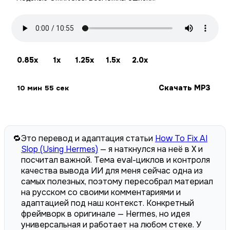
0.85x
1x
1.25x
1.5x
2.0x
Скачать MP3
10 мин 55 сек
🔁
Это перевод и адаптация статьи
How To Fix AI
Slop (Using Hermes)
— я наткнулся на неё в X и
посчитал важной. Тема eval-циклов и контроля
качества вывода ИИ для меня сейчас одна из
самых полезных, поэтому пересобрал материал
на русском со своими комментариями и
адаптацией под наш контекст. Конкретный
фреймворк в оригинале — Hermes, но идея
универсальная и работает на любом стеке. У