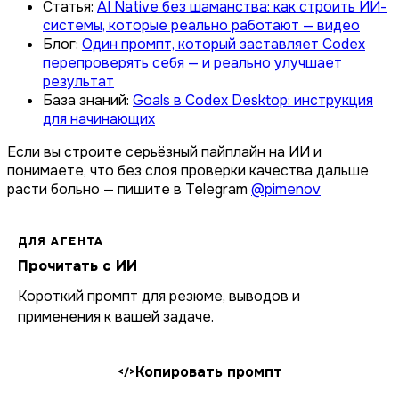
Статья:
AI Native без шаманства: как строить ИИ-
системы, которые реально работают — видео
Блог:
Один промпт, который заставляет Codex
перепроверять себя — и реально улучшает
результат
База знаний:
Goals в Codex Desktop: инструкция
для начинающих
Если вы строите серьёзный пайплайн на ИИ и
понимаете, что без слоя проверки качества дальше
расти больно — пишите в Telegram
@pimenov
ДЛЯ АГЕНТА
Прочитать с ИИ
Короткий промпт для резюме, выводов и
применения к вашей задаче.
Копировать промпт
</>