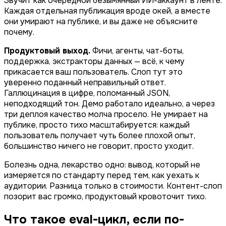
Звучит как очередной безымянный ИИ-аккаунт в ленте.
Каждая отдельная публикация вроде окей, а вместе
они умирают на публике, и вы даже не объясните
почему.
Продуктовый выход.
Фичи, агенты, чат-боты,
поддержка, экстракторы данных — всё, к чему
прикасается ваш пользователь. Слоп тут это
уверенно поданный неправильный ответ.
Галлюцинация в цифре, поломанный JSON,
неподходящий тон. Демо работало идеально, а через
три деплоя качество молча просело. Не умирает на
публике, просто тихо масштабируется: каждый
пользователь получает чуть более плохой опыт,
большинство ничего не говорит, просто уходит.
Болезнь одна, лекарство одно: вывод, который не
измеряется по стандарту перед тем, как уехать к
аудитории. Разница только в стоимости. Контент-слоп
позорит вас громко, продуктовый кровоточит тихо.
Что такое eval-цикл, если по-