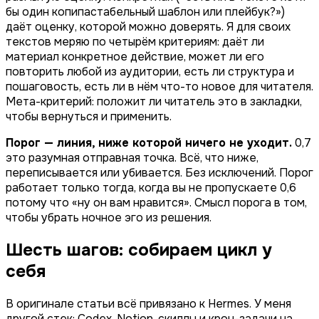
бы один копипастабельный шаблон или плейбук?»)
даёт оценку, которой можно доверять. Я для своих
текстов меряю по четырём критериям: даёт ли
материал конкретное действие, может ли его
повторить любой из аудитории, есть ли структура и
пошаговость, есть ли в нём что-то новое для читателя.
Мета-критерий: положит ли читатель это в закладки,
чтобы вернуться и применить.
Порог — линия, ниже которой ничего не уходит.
0,7
это разумная отправная точка. Всё, что ниже,
переписывается или убивается. Без исключений. Порог
работает только тогда, когда вы не пропускаете 0,6
потому что «ну он вам нравится». Смысл порога в том,
чтобы убрать ночное эго из решения.
Шесть шагов: собираем цикл у
себя
В оригинале статьи всё привязано к Hermes. У меня
другой стек: Codex, Notion, скиллы и крон-задачи на