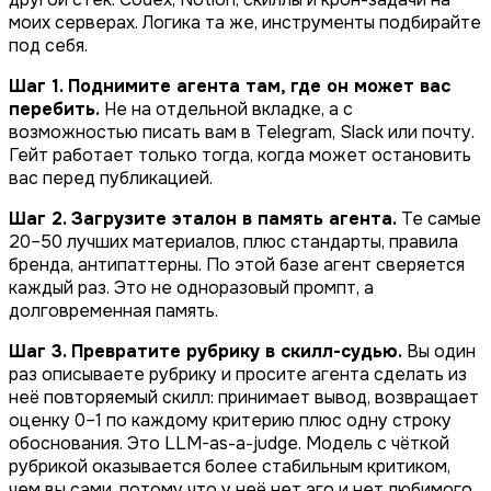
моих серверах. Логика та же, инструменты подбирайте
под себя.
Шаг 1. Поднимите агента там, где он может вас
перебить.
Не на отдельной вкладке, а с
возможностью писать вам в Telegram, Slack или почту.
Гейт работает только тогда, когда может остановить
вас перед публикацией.
Шаг 2. Загрузите эталон в память агента.
Те самые
20–50 лучших материалов, плюс стандарты, правила
бренда, антипаттерны. По этой базе агент сверяется
каждый раз. Это не одноразовый промпт, а
долговременная память.
Шаг 3. Превратите рубрику в скилл-судью.
Вы один
раз описываете рубрику и просите агента сделать из
неё повторяемый скилл: принимает вывод, возвращает
оценку 0–1 по каждому критерию плюс одну строку
обоснования. Это LLM-as-a-judge. Модель с чёткой
рубрикой оказывается более стабильным критиком,
чем вы сами, потому что у неё нет эго и нет любимого