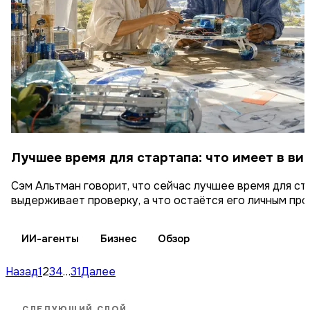
Лучшее время для стартапа: что имеет в ви
Сэм Альтман говорит, что сейчас лучшее время для ста
выдерживает проверку, а что остаётся его личным про
ИИ-агенты
Бизнес
Обзор
Назад
1
2
3
4
…
31
Далее
СЛЕДУЮЩИЙ СЛОЙ