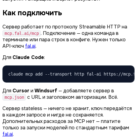
Как подключить
Сервер работает по протоколу Streamable HTTP на
. Подключение — одна команда в
mcp.fal.ai/mcp
терминале или пара строк в конфиге. Нужен только
API-ключ
fal.ai
.
Для
Claude Code
:
claude mcp add --transport http fal-ai https://mcp.f
Для
Cursor
и
Windsurf
— добавляете сервер в
с URL и заголовком авторизации. Всё.
mcp.json
Сервер stateless — ничего не хранит, ключ передаётся
в каждом запросе и нигде не сохраняется.
Дополнительных расходов за MCP нет — платите
только за запуски моделей по стандартным тарифам
fal.ai
.