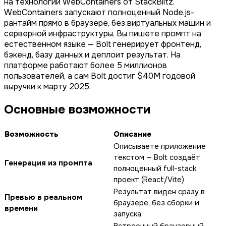
на технологии WebContainers от StackBlitz.
WebContainers запускают полноценный Node.js-
рантайм прямо в браузере, без виртуальных машин и
серверной инфраструктуры. Вы пишете промпт на
естественном языке — Bolt генерирует фронтенд,
бэкенд, базу данных и деплоит результат. На
платформе работают более 5 миллионов
пользователей, а сам Bolt достиг $40M годовой
выручки к марту 2025.
Основные возможности
Возможность
Описание
Описываете приложение
текстом — Bolt создаёт
Генерация из промпта
полноценный full-stack
проект (React/Vite)
Результат виден сразу в
Превью в реальном
браузере, без сборки и
времени
запуска
Встроенный браузерный