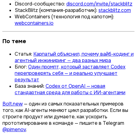
Discord-сообщество:
discord.com/invite/stackblitz
StackBlitz (компания-разработчик):
stackblitz.com
WebContainers (технология под капотом):
webcontainers.io
По теме
Статья:
Карпатый объяснил, почему вайб-кодинг и
агентный инжиниринг — два разных мира
Блог:
Один промпт, который заставляет Codex
перепроверять себя — и реально улучшает
результат
База знаний:
Codex от OpenAI — новая
стандартная среда для работы с ИИ-агентами
Bolt.new
— один из самых показательных примеров
того, как AI-агенты меняют цикл разработки. Если вы
строите продукт или думаете, как ускорить
прототипирование в команде — пишите в Telegram
@pimenov
.