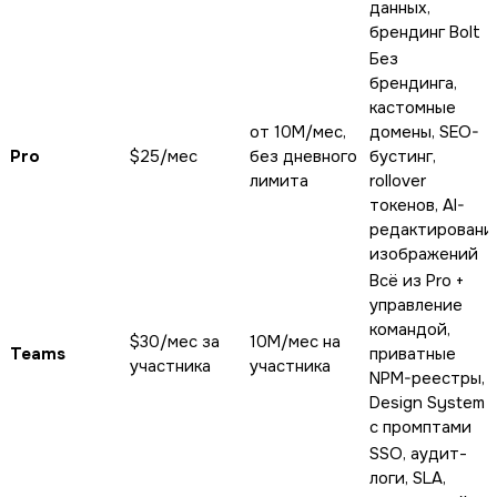
данных,
брендинг Bolt
Без
брендинга,
кастомные
от 10M/мес,
домены, SEO-
Pro
$25/мес
без дневного
бустинг,
лимита
rollover
токенов, AI-
редактировани
изображений
Всё из Pro +
управление
командой,
$30/мес за
10M/мес на
Teams
приватные
участника
участника
NPM-реестры,
Design System
с промптами
SSO, аудит-
логи, SLA,