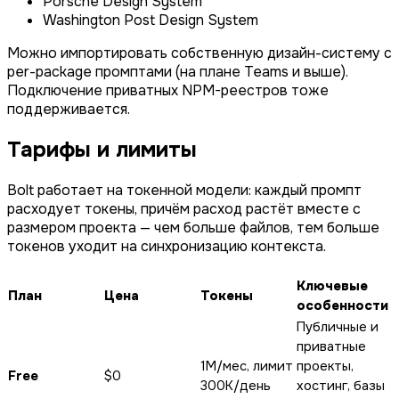
Porsche Design System
Washington Post Design System
Можно импортировать собственную дизайн-систему с
per-package промптами (на плане Teams и выше).
Подключение приватных NPM-реестров тоже
поддерживается.
Тарифы и лимиты
Bolt работает на токенной модели: каждый промпт
расходует токены, причём расход растёт вместе с
размером проекта — чем больше файлов, тем больше
токенов уходит на синхронизацию контекста.
Ключевые
План
Цена
Токены
особенности
Публичные и
приватные
1M/мес, лимит
проекты,
Free
$0
300K/день
хостинг, базы