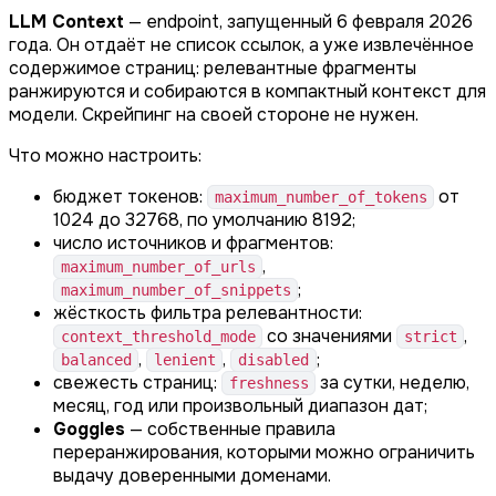
LLM Context
— endpoint, запущенный 6 февраля 2026
года. Он отдаёт не список ссылок, а уже извлечённое
содержимое страниц: релевантные фрагменты
ранжируются и собираются в компактный контекст для
модели. Скрейпинг на своей стороне не нужен.
Что можно настроить:
бюджет токенов:
от
maximum_number_of_tokens
1024 до 32768, по умолчанию 8192;
число источников и фрагментов:
,
maximum_number_of_urls
;
maximum_number_of_snippets
жёсткость фильтра релевантности:
со значениями
,
context_threshold_mode
strict
,
,
;
balanced
lenient
disabled
свежесть страниц:
за сутки, неделю,
freshness
месяц, год или произвольный диапазон дат;
Goggles
— собственные правила
переранжирования, которыми можно ограничить
выдачу доверенными доменами.