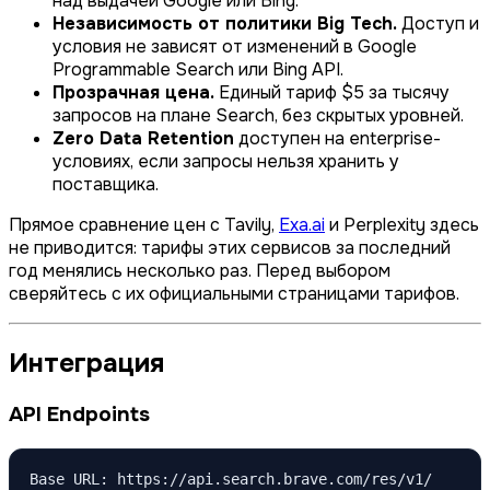
над выдачей Google или Bing.
Независимость от политики Big Tech.
Доступ и
условия не зависят от изменений в Google
Programmable Search или Bing API.
Прозрачная цена.
Единый тариф $5 за тысячу
запросов на плане Search, без скрытых уровней.
Zero Data Retention
доступен на enterprise-
условиях, если запросы нельзя хранить у
поставщика.
Прямое сравнение цен с Tavily,
Exa.ai
и Perplexity здесь
не приводится: тарифы этих сервисов за последний
год менялись несколько раз. Перед выбором
сверяйтесь с их официальными страницами тарифов.
Интеграция
API Endpoints
Base URL: https://api.search.brave.com/res/v1/