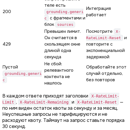
теле есть
Интеграция
200
grounding.generi
работает
с фрагментами и
c
блок
sources
Превышен лимит.
Посмотрите
X-
Он считается в
и
RateLimit-Reset
429
скользящем окне
повторите с
длиной одна
экспоненциальной
секунда
задержкой
Не сбой:
Пустой
Обработайте этот
релевантного
случай отдельно,
grounding.generi
контента не
без повторов
c
нашлось
В каждом ответе приходят заголовки
X-RateLimit-
,
и
—
Limit
X-RateLimit-Remaining
X-RateLimit-Reset
по ним виден остаток квоты за секунду и за месяц.
Неуспешные запросы не тарифицируются и не
расходуют квоту. Таймаут на запрос ставьте порядка
30 секунд.