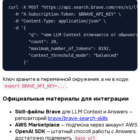
curl -X POST "https://api.search.brave.com/res/v1/llm
  -H "X-Subscription-Token: $BRAVE_API_KEY" \

  -H "Content-Type: application/json" \

  -d '{

        "q": "чем LLM Context отличается от обычного 
        "count": 20,

        "maximum_number_of_tokens": 8192,

        "context_threshold_mode": "balanced"

      }'
Ключ храните в переменной окружения, а не в коде:
.
export BRAVE_API_KEY=...
Официальные материалы для интеграции
Skill-файлы Brave
для LLM Context и Answers —
репозиторий
brave/brave-search-skills
AWS Marketplace
— подписка через аккаунт AWS
OpenAI SDK
— штатный способ работы с Answers:
достаточно подменить
base_url