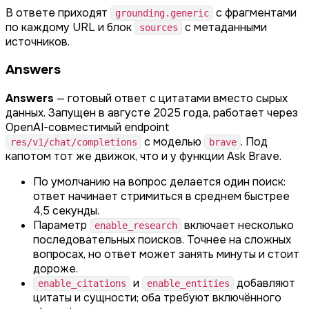
В ответе приходят
с фрагментами
grounding.generic
по каждому URL и блок
с метаданными
sources
источников.
Answers
Answers
— готовый ответ с цитатами вместо сырых
данных. Запущен в августе 2025 года, работает через
OpenAI-совместимый endpoint
с моделью
. Под
res/v1/chat/completions
brave
капотом тот же движок, что и у функции Ask Brave.
По умолчанию на вопрос делается один поиск:
ответ начинает стримиться в среднем быстрее
4,5 секунды.
Параметр
включает несколько
enable_research
последовательных поисков. Точнее на сложных
вопросах, но ответ может занять минуты и стоит
дороже.
и
добавляют
enable_citations
enable_entities
цитаты и сущности; оба требуют включённого