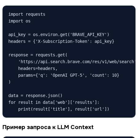
import requests

import os

api_key = os.environ.get('BRAVE_API_KEY')

headers = {'X-Subscription-Token': api_key}

response = requests.get(

    'https://api.search.brave.com/res/v1/web/search',
    headers=headers,

    params={'q': 'OpenAI GPT-5', 'count': 10}

)

data = response.json()

for result in data['web']['results']:

    print(result['title'], result['url'])
Пример запроса к LLM Context