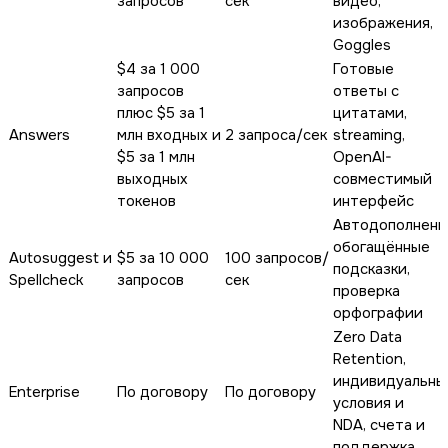
запросов
сек
видео,
изображения,
Goggles
$4 за 1 000
Готовые
запросов
ответы с
плюс $5 за 1
цитатами,
Answers
млн входных и
2 запроса/сек
streaming,
$5 за 1 млн
OpenAI-
выходных
совместимый
токенов
интерфейс
Автодополнени
обогащённые
Autosuggest и
$5 за 10 000
100 запросов/
подсказки,
Spellcheck
запросов
сек
проверка
орфографии
Zero Data
Retention,
индивидуальны
Enterprise
По договору
По договору
условия и
NDA, счета и
поддержка