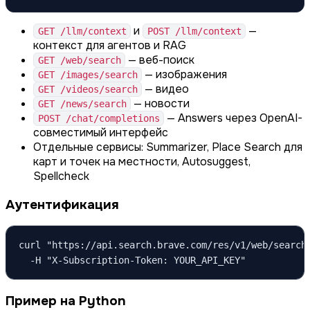
и
—
GET /llm/context
POST /llm/context
контекст для агентов и RAG
— веб-поиск
GET /web/search
— изображения
GET /images/search
— видео
GET /videos/search
— новости
GET /news/search
— Answers через OpenAI-
POST /chat/completions
совместимый интерфейс
Отдельные сервисы: Summarizer, Place Search для
карт и точек на местности, Autosuggest,
Spellcheck
Аутентификация
curl "https://api.search.brave.com/res/v1/web/search?
  -H "X-Subscription-Token: YOUR_API_KEY"
Пример на Python