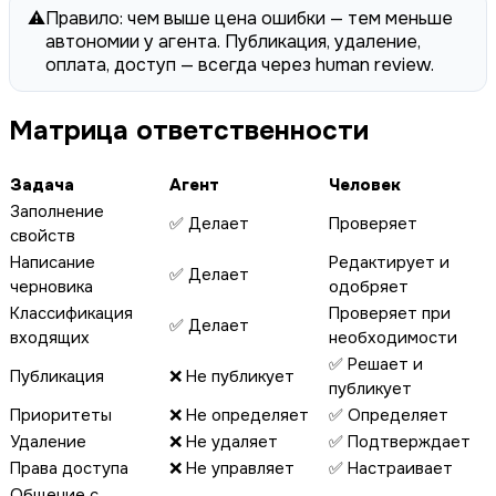
⚠️
Правило: чем выше цена ошибки — тем меньше
автономии у агента. Публикация, удаление,
оплата, доступ — всегда через human review.
Матрица ответственности
Задача
Агент
Человек
Заполнение
✅ Делает
Проверяет
свойств
Написание
Редактирует и
✅ Делает
черновика
одобряет
Классификация
Проверяет при
✅ Делает
входящих
необходимости
✅ Решает и
Публикация
❌ Не публикует
публикует
Приоритеты
❌ Не определяет
✅ Определяет
Удаление
❌ Не удаляет
✅ Подтверждает
Права доступа
❌ Не управляет
✅ Настраивает
Общение с