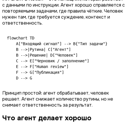
с данными по инструкции. Агент хорошо справляется с
повторяемыми задачами, где правила чёткие. Человек
нужен там, где требуется суждение, контекст и
ответственность.
flowchart TD

    A["Входящий сигнал"] --> B{"Тип задачи"}

    B -->|Рутина| C["Агент"]

    B -->|Решение| D["Человек"]

    C --> E["Черновик / заполнение"]

    E --> F["Human review"]

    F --> G["Публикация"]

    D --> G
Принцип простой: агент обрабатывает, человек
решает. Агент снижает количество рутины, но не
снимает ответственность за результат.
Что агент делает хорошо