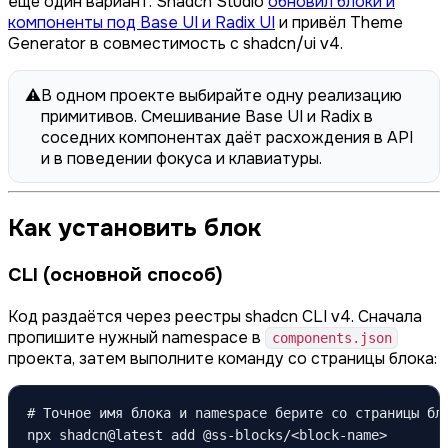
ещё один вариант. Shadcn Studio
обновил блоки и
компоненты под Base UI и Radix UI
и привёл Theme
Generator в совместимость с shadcn/ui v4.
⚠️
В одном проекте выбирайте одну реализацию
примитивов. Смешивание Base UI и Radix в
соседних компонентах даёт расхождения в API
и в поведении фокуса и клавиатуры.
Как установить блок
CLI (основной способ)
Код раздаётся через реестры shadcn CLI v4. Сначала
пропишите нужный namespace в
components.json
проекта, затем выполните команду со страницы блока:
# Точное имя блока и namespace берите со страницы бло
npx shadcn@latest add @ss-blocks/<block-name>