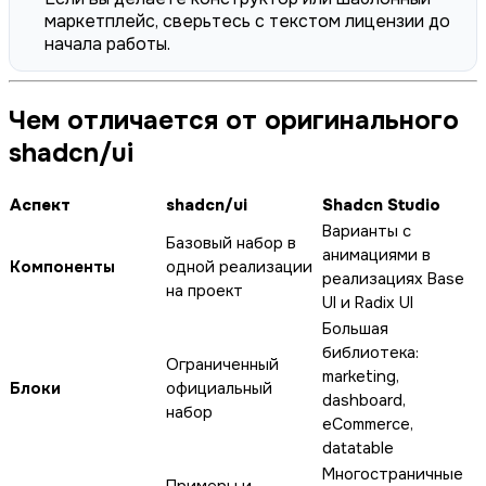
маркетплейс, сверьтесь с текстом лицензии до
начала работы.
Чем отличается от оригинального
shadcn/ui
Аспект
shadcn/ui
Shadcn Studio
Варианты с
Базовый набор в
анимациями в
Компоненты
одной реализации
реализациях Base
на проект
UI и Radix UI
Большая
библиотека:
Ограниченный
marketing,
Блоки
официальный
dashboard,
набор
eCommerce,
datatable
Многостраничные