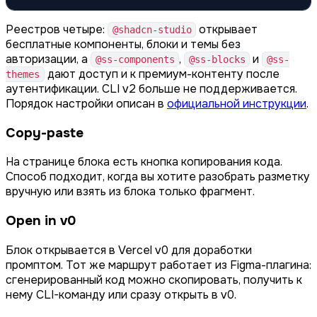
Реестров четыре:
открывает
@shadcn-studio
бесплатные компоненты, блоки и темы без
авторизации, а
,
и
@ss-components
@ss-blocks
@ss-
дают доступ и к премиум-контенту после
themes
аутентификации. CLI v2 больше не поддерживается.
Порядок настройки описан в
официальной инструкции
.
Copy-paste
На странице блока есть кнопка копирования кода.
Способ подходит, когда вы хотите разобрать разметку
вручную или взять из блока только фрагмент.
Open in v0
Блок открывается в Vercel v0 для доработки
промптом. Тот же маршрут работает из Figma-плагина:
сгенерированный код можно скопировать, получить к
нему CLI-команду или сразу открыть в v0.