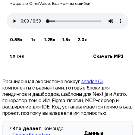
моделью OmniVoice. Возможны ошибки.
0.85x
1x
1.25x
1.5x
2.0x
Скачать MP3
59 сек
Расширенная экосистема вокруг
shadcn/ui
:
компоненты с вариантами, готовые блоки для
лендингов и дашбордов, шаблоны для Next.js и Astro,
генератор тем с ИИ, Figma-плагин, MCP-сервер и
расширение для IDE. Код устанавливается прямо в ваш
проект, поэтому вы владеете им полностью.
📌
Кто делает:
команда
Данные
ThemeSelection
,