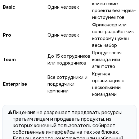
клиентские
Basic
Один человек
проекты без Figma-
инструментов
Фрилансер или
соло-разработчик,
Pro
Один человек
которому нужен
весь набор
Продуктовая
До 15 сотрудников
Team
команда или
или подрядчиков
агентство
Крупная
Все сотрудники и
организация с
Enterprise
подрядчики
несколькими
компании
командами
⚠️
Лицензия не разрешает передавать ресурсы
третьим лицам и продавать продукты, из
которых конечный пользователь собирает
собственные интерфейсы на тех же блоках.
Если вы делаете конструктор или шаблонный