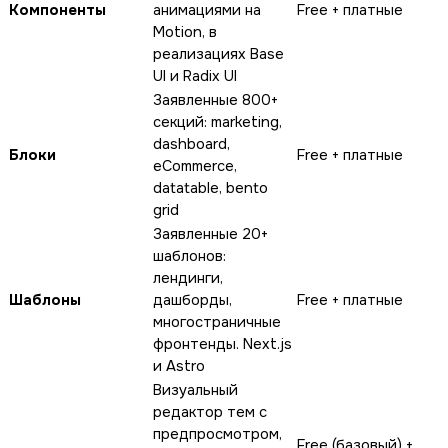
Компоненты
анимациями на
Free + платные
Motion, в
реализациях Base
UI и Radix UI
Заявленные 800+
секций: marketing,
dashboard,
Блоки
Free + платные
eCommerce,
datatable, bento
grid
Заявленные 20+
шаблонов:
лендинги,
Шаблоны
дашборды,
Free + платные
многостраничные
фронтенды. Next.js
и Astro
Визуальный
редактор тем с
предпросмотром,
Free (базовый) +