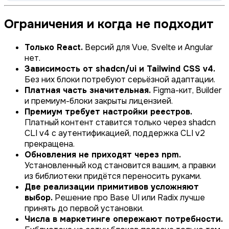
Ограничения и когда не подходит
Только React.
Версий для Vue, Svelte и Angular
нет.
Зависимость от shadcn/ui и Tailwind CSS v4.
Без них блоки потребуют серьёзной адаптации.
Платная часть значительная.
Figma-кит, Builder
и премиум-блоки закрыты лицензией.
Премиум требует настройки реестров.
Платный контент ставится только через shadcn
CLI v4 с аутентификацией, поддержка CLI v2
прекращена.
Обновления не приходят через npm.
Установленный код становится вашим, а правки
из библиотеки придётся переносить руками.
Две реализации примитивов усложняют
выбор.
Решение про Base UI или Radix лучше
принять до первой установки.
Числа в маркетинге опережают потребности.