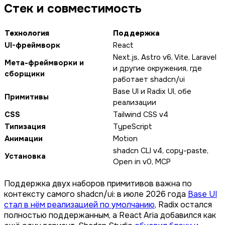
Стек и совместимость
Технология
Поддержка
UI-фреймворк
React
Next.js, Astro v6, Vite, Laravel
Мета-фреймворки и
и другие окружения, где
сборщики
работает shadcn/ui
Base UI и Radix UI, обе
Примитивы
реализации
CSS
Tailwind CSS v4
Типизация
TypeScript
Анимации
Motion
shadcn CLI v4, copy-paste,
Установка
Open in v0, MCP
Поддержка двух наборов примитивов важна по
контексту самого shadcn/ui: в июле 2026 года
Base UI
стал в нём реализацией по умолчанию
, Radix остался
полностью поддержанным, а React Aria добавился как