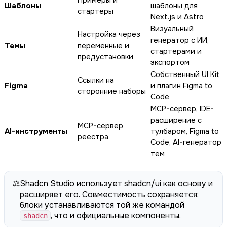
Примеры и
Шаблоны
шаблоны для
стартеры
Next.js и Astro
Визуальный
Настройка через
генератор с ИИ,
Темы
переменные и
стартерами и
предустановки
экспортом
Собственный UI Kit
Ссылки на
Figma
и плагин Figma to
сторонние наборы
Code
MCP-сервер, IDE-
расширение с
MCP-сервер
AI-инструменты
тулбаром, Figma to
реестра
Code, AI-генератор
тем
⚖️
Shadcn Studio использует shadcn/ui как основу и
расширяет его. Совместимость сохраняется:
блоки устанавливаются той же командой
, что и официальные компоненты.
shadcn