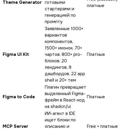
Theme Generator
готовыми
платные
стартерами и
генерацией по
промпту
Заявленные 1000+
вариантов
компонентов,
1500+ иконок, 70+
Figma UI Kit
чартов, 800+ pro-
Платные
блоков, 20
лендингов, 9
дашбордов, 22 app
shell и 20+ тем
Плагин превращает
выделенный Figma-
Figma to Code
Платные
фрейм в React-код
на shadcn/ui
ИИ-агент в IDE
ищет блоки по
MCP Server
описанию и
Free + платные