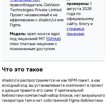
проверены:
1
правообладатель CleVision
августа 2026
Technologies Private Limited.
года по
Проект независимый и не
официальному
аффилирован с shadcn/ui или
сайту, блогу и
Figma.
странице
Модель:
open-source ядро
лицензии
.
под лицензией MIT (
GitHub
)
плюс платные лицензии с
пожизненным доступом.
Что это такое
shadcn/ui распространяется не как NPM-пакет, а как
исходный код: вы устанавливаете компонент в проект
и дальше правите его сами. У оригинальной
библиотеки компактный набор блоков, нет визуального
генератора тем и нет собственной Figma-библиотеки.