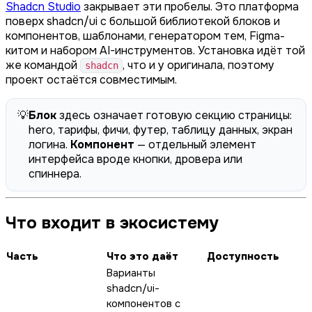
Shadcn Studio
закрывает эти пробелы. Это платформа
поверх shadcn/ui с большой библиотекой блоков и
компонентов, шаблонами, генератором тем, Figma-
китом и набором AI-инструментов. Установка идёт той
же командой
, что и у оригинала, поэтому
shadcn
проект остаётся совместимым.
💡
Блок
здесь означает готовую секцию страницы:
hero, тарифы, фичи, футер, таблицу данных, экран
логина.
Компонент
— отдельный элемент
интерфейса вроде кнопки, дровера или
спиннера.
Что входит в экосистему
Часть
Что это даёт
Доступность
Варианты
shadcn/ui-
компонентов с