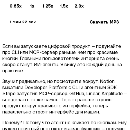
0.85x
1x
1.25x
1.5x
2.0x
Скачать MP3
1 мин 22 сек
Если вы запускаете цифровой продукт — подумайте
про CLI или MCP-сервер раньше, чем про красивые
кнопки. Главными пользователями интернета очень
скоро станут ИИ-агенты. Я вижу это каждый день на
практике.
Звучит радикально, но посмотрите вокруг. Notion
выкатили Developer Platform с CLI и агентным SDK.
Stripe запустил MCP-сервер. GitHub, Linear, Amplitude —
все делают то же самое. Те, кто раньше строил
продукт вокруг красивого интерфейса, теперь
параллельно строят интерфейс для машин.
Почему? Потому что агент не кликает по кнопкам. Ему
нужен понятный протокол: вызвал функцию — получил