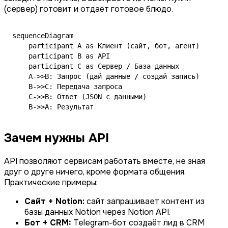
(сервер) готовит и отдаёт готовое блюдо.
sequenceDiagram

    participant A as Клиент (сайт, бот, агент)

    participant B as API

    participant C as Сервер / База данных

    A->>B: Запрос (дай данные / создай запись)

    B->>C: Передача запроса

    C->>B: Ответ (JSON с данными)

    B->>A: Результат
Зачем нужны API
API позволяют сервисам работать вместе, не зная
друг о друге ничего, кроме формата общения.
Практические примеры:
Сайт + Notion:
сайт запрашивает контент из
базы данных Notion через Notion API.
Бот + CRM:
Telegram-бот создаёт лид в CRM