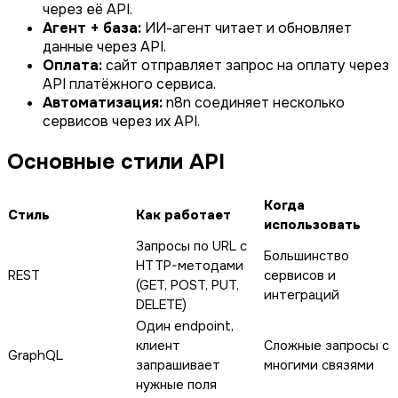
через её API.
Агент + база:
ИИ-агент читает и обновляет
данные через API.
Оплата:
сайт отправляет запрос на оплату через
API платёжного сервиса.
Автоматизация:
n8n соединяет несколько
сервисов через их API.
Основные стили API
Когда
Стиль
Как работает
использовать
Запросы по URL с
Большинство
HTTP-методами
REST
сервисов и
(GET, POST, PUT,
интеграций
DELETE)
Один endpoint,
клиент
Сложные запросы с
GraphQL
запрашивает
многими связями
нужные поля