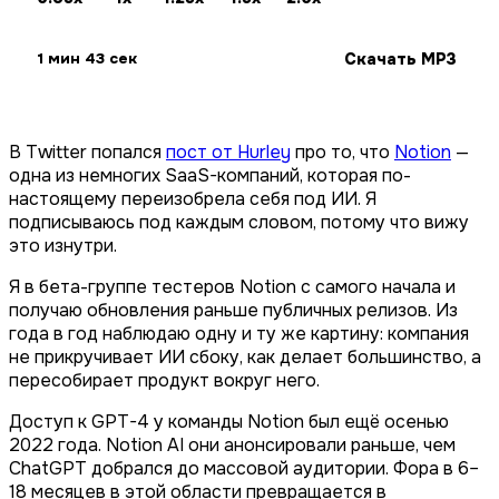
Скачать MP3
1 мин 43 сек
В Twitter попался
пост от Hurley
про то, что
Notion
—
одна из немногих SaaS-компаний, которая по-
настоящему переизобрела себя под ИИ. Я
подписываюсь под каждым словом, потому что вижу
это изнутри.
Я в бета-группе тестеров Notion с самого начала и
получаю обновления раньше публичных релизов. Из
года в год наблюдаю одну и ту же картину: компания
не прикручивает ИИ сбоку, как делает большинство, а
пересобирает продукт вокруг него.
Доступ к GPT-4 у команды Notion был ещё осенью
2022 года. Notion AI они анонсировали раньше, чем
ChatGPT добрался до массовой аудитории. Фора в 6–
18 месяцев в этой области превращается в