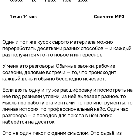
0.85x
1x
1.25x
1.5x
2.0x
Скачать MP3
1 мин 14 сек
Один и тот же кусок сырого материала можно
переработать десятками разных способов — и каждый
раз получится что-то новое и интересное.
У меня это разговоры. Обычные звонки, рабочие
созвоны, деловые встречи — то, что происходит
каждый день и обычно бесследно исчезает.
Если взять одну и ту же расшифровку и посмотреть на
неё под разными углами, из неё вылезает разное: то
мысль про работу с клиентами, то про инструменты, то
личная история, то профессиональный кейс. Один час
разговора — а поводов для текста в нём легко
наберётся на десяток.
Это не один текст с одним смыслом. Это сырьё, из