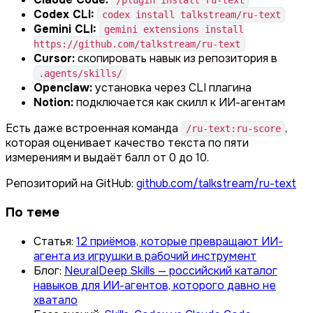
/plugin install ru-text
Codex CLI:
codex install talkstream/ru-text
Gemini CLI:
gemini extensions install
https://github.com/talkstream/ru-text
Cursor:
скопировать навык из репозитория в
.agents/skills/
Openclaw:
установка через CLI плагина
Notion:
подключается как скилл к ИИ-агентам
Есть даже встроенная команда
,
/ru-text:ru-score
которая оценивает качество текста по пяти
измерениям и выдаёт балл от 0 до 10.
Репозиторий на GitHub:
github.com/talkstream/ru-text
По теме
Статья:
12 приёмов, которые превращают ИИ-
агента из игрушки в рабочий инструмент
Блог:
NeuralDeep Skills — российский каталог
навыков для ИИ-агентов, которого давно не
хватало