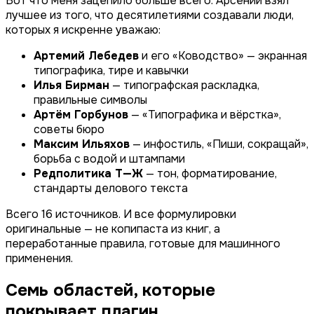
Вот что меня зацепило больше всего. Арсений взял
лучшее из того, что десятилетиями создавали люди,
которых я искренне уважаю:
Артемий Лебедев
и его «Ководство» — экранная
типографика, тире и кавычки
Илья Бирман
— типографская раскладка,
правильные символы
Артём Горбунов
— «Типографика и вёрстка»,
советы бюро
Максим Ильяхов
— инфостиль, «Пиши, сокращай»,
борьба с водой и штампами
Редполитика Т—Ж
— тон, форматирование,
стандарты делового текста
Всего 16 источников. И все формулировки
оригинальные — не копипаста из книг, а
переработанные правила, готовые для машинного
применения.
Семь областей, которые
покрывает плагин