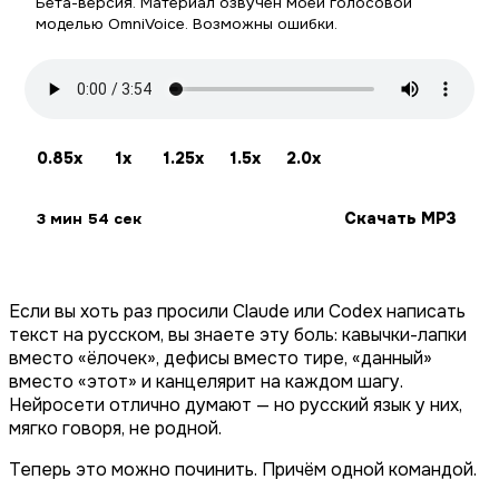
Бета-версия. Материал озвучен моей голосовой
моделью OmniVoice. Возможны ошибки.
0.85x
1x
1.25x
1.5x
2.0x
Скачать MP3
3 мин 54 сек
Если вы хоть раз просили Claude или Codex написать
текст на русском, вы знаете эту боль: кавычки-лапки
вместо «ёлочек», дефисы вместо тире, «данный»
вместо «этот» и канцелярит на каждом шагу.
Нейросети отлично думают — но русский язык у них,
мягко говоря, не родной.
Теперь это можно починить. Причём одной командой.