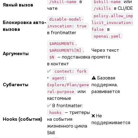
в
или
/skill-name
$skill-name
Явный вызов
чате
в CLI/IDE
/skills
policy.allow_imp
disable-model-
Блокировка авто-
licit_invocation:
invocation: true
вызова
в
false
в frontmatter
openai.yaml
,
$ARGUMENTS
,
Через текст
$ARGUMENTS[N]
Аргументы
— подстановка
промпта
$N
в контент
✅
context: fork
•
⚠️ Базовая
agent:
Субагенты
поддержка,
Explore/Plan/gene
или
развивается
ral-purpose
кастомные
✅ В frontmatter:
— триггеры
hooks
❌ Не
Hooks (события)
на события
поддерживается
жизненного цикла
Skill