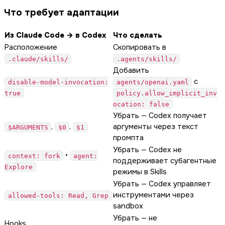
Что требует адаптации
Из Claude Code → в Codex
Что сделать
Расположение
Скопировать в
.claude/skills/
.agents/skills/
Добавить
с
disable-model-invocation:
agents/openai.yaml
true
policy.allow_implicit_inv
ocation: false
Убрать — Codex получает
,
,
аргументы через текст
$ARGUMENTS
$0
$1
промпта
Убрать — Codex не
•
context: fork
agent:
поддерживает субагентные
Explore
режимы в Skills
Убрать — Codex управляет
инструментами через
allowed-tools: Read, Grep
sandbox
Убрать — не
Hooks