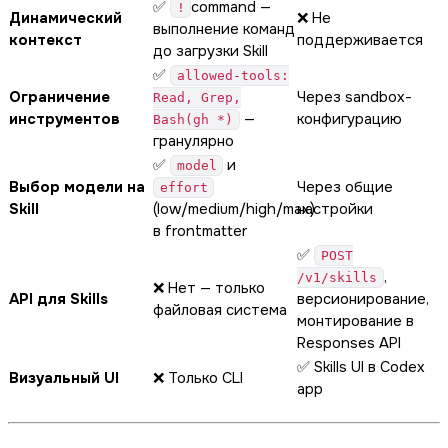
✅
command —
!
Динамический
❌ Не
выполнение команд
контекст
поддерживается
до загрузки Skill
✅
allowed-tools:
Ограничение
Через sandbox-
Read, Grep,
инструментов
—
конфигурацию
Bash(gh *)
гранулярно
✅
и
model
Выбор модели на
Через общие
effort
Skill
(low/medium/high/max)
настройки
в frontmatter
✅
POST
,
/v1/skills
❌ Нет — только
API для Skills
версионирование,
файловая система
монтирование в
Responses API
✅ Skills UI в Codex
Визуальный UI
❌ Только CLI
app