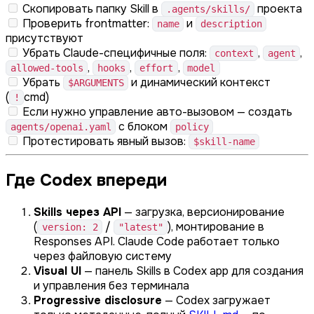
Скопировать папку Skill в
проекта
.agents/skills/
Проверить frontmatter:
и
name
description
присутствуют
Убрать Claude-специфичные поля:
,
,
context
agent
,
,
,
allowed-tools
hooks
effort
model
Убрать
и динамический контекст
$ARGUMENTS
(
cmd)
!
Если нужно управление авто-вызовом — создать
с блоком
agents/openai.yaml
policy
Протестировать явный вызов:
$skill-name
Где Codex впереди
Skills через API
— загрузка, версионирование
(
/
), монтирование в
version: 2
"latest"
Responses API. Claude Code работает только
через файловую систему
Visual UI
— панель Skills в Codex app для создания
и управления без терминала
Progressive disclosure
— Codex загружает