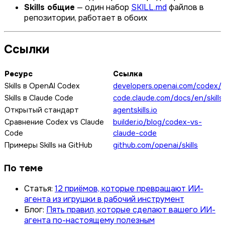
Skills общие
— один набор
SKILL.md
файлов в
репозитории, работает в обоих
Ссылки
Ресурс
Ссылка
Skills в OpenAI Codex
developers.openai.com/codex/sk
Skills в Claude Code
code.claude.com/docs/en/skills
Открытый стандарт
agentskills.io
Сравнение Codex vs Claude
builder.io/blog/codex-vs-
Code
claude-code
Примеры Skills на GitHub
github.com/openai/skills
По теме
Статья:
12 приёмов, которые превращают ИИ-
агента из игрушки в рабочий инструмент
Блог:
Пять правил, которые сделают вашего ИИ-
агента по-настоящему полезным