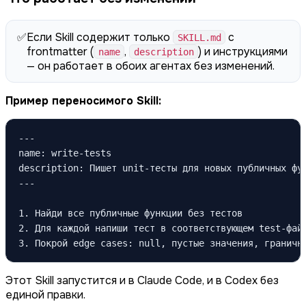
✅
Если Skill содержит только
с
SKILL.md
frontmatter (
,
) и инструкциями
name
description
— он работает в обоих агентах без изменений.
Пример переносимого Skill:
---

name: write-tests

description: Пишет unit-тесты для новых публичных фун
---

1. Найди все публичные функции без тестов

2. Для каждой напиши тест в соответствующем test-файл
3. Покрой edge cases: null, пустые значения, граничн
Этот Skill запустится и в Claude Code, и в Codex без
единой правки.