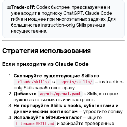
⚖️
Trade-off:
Codex быстрее, предсказуемее и
уже входит в подписку ChatGPT. Claude Code
гибче и мощнее при многоэтапных задачах. Для
большинства instruction-only Skills разница
несущественна.
Стратегия использования
Если приходите из Claude Code
Скопируйте существующие Skills
из
в
— instruction-
.claude/skills/
.agents/skills/
only Skills заработают сразу
Добавьте
к Skills, которые
agents/openai.yaml
нужно авто-вызывать или настроить
Не портируйте Skills с hooks, субагентами и
динамическим контекстом
— упростите логику
Используйте GitHub-каталог
— ищите
и забирайте проверенные
filename:SKILL.md