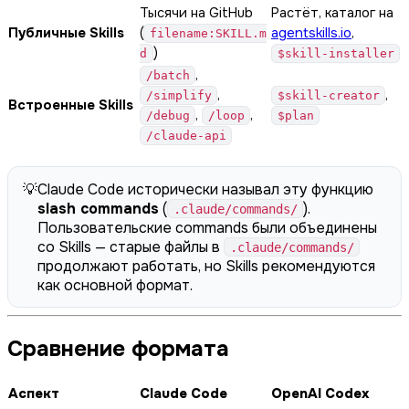
Тысячи на GitHub
Растёт, каталог на
Публичные Skills
(
agentskills.io
,
filename:SKILL.m
)
d
$skill-installer
,
/batch
,
,
/simplify
$skill-creator
Встроенные Skills
,
,
/debug
/loop
$plan
/claude-api
💡
Claude Code исторически называл эту функцию
slash commands
(
).
.claude/commands/
Пользовательские commands были объединены
со Skills — старые файлы в
.claude/commands/
продолжают работать, но Skills рекомендуются
как основной формат.
Сравнение формата
Аспект
Claude Code
OpenAI Codex