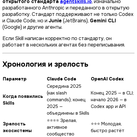
открытого стандарта
agentskills.io
, изначально
разработанного Anthropic и переданного в открытую
разработку. Стандарт поддерживают не только Codex
и Claude Code, но и
Junie
(JetBrains),
Gemini CLI
(Google) и другие агенты.
Если Skill написан корректно по стандарту, он
работает в нескольких агентах без переписывания.
Хронология и зрелость
Параметр
Claude Code
OpenAI Codex
Середина 2025
(как slash
Конец 2025 — в CLI;
Когда появились
commands); конец
начало 2026 — в
Skills
2025 —
Codex app и API
объединены в Skills
⭐⭐⭐⭐ Зрелая,
Зрелость
⭐⭐⭐ Молодая,
активное
экосистемы
быстро растёт
сообщество