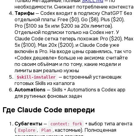
только метаданные, полный
SKILL.md
— по
необходимости. Снижает потребление контекста
Тарифы
— Codex входит в подписку ChatGPT без
отдельной платы: Free ($0), Go ($8), Plus ($20),
Pro ($100 за 5x или $200 за 20x лимитов).
Отдельной подписки только на Codex нет. У
Claude Code сетка теперь похожая: Pro ($20), Max
5x ($100), Max 20x ($200), и Claude Code уже
включён в Pro. На входе цены сравнялись, так что
«Codex дешевле» больше не аксиома: считайте
по своим объёмам и по тому, какие модели и
лимиты вам реально нужны
— встроенный установщик
$skill-installer
готовых Skills из каталога
Automations
— Skills + Automations в Codex app
для рутинных фоновых задач
Где Claude Code впереди
Субагенты
—
+ выбор типа агента
context: fork
(
,
, кастомные). Полноценная
Explore
Plan