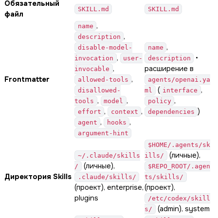
Обязательный
SKILL.md
SKILL.md
файл
,
name
,
description
,
disable-model-
name
,
•
invocation
user-
description
,
расширение в
invocable
Frontmatter
,
allowed-tools
agents/openai.ya
(
,
disallowed-
ml
interface
,
,
,
tools
model
policy
,
,
)
effort
context
dependencies
,
,
agent
hooks
argument-hint
$HOME/.agents/sk
(личные),
~/.claude/skills
ills/
(личные),
/
$REPO_ROOT/.agen
Директория Skills
.claude/skills/
ts/skills/
(проект), enterprise,
(проект),
plugins
/etc/codex/skill
(admin), system
s/