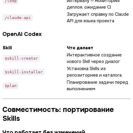
интервалу — мониторинг
/loop
деплоя, ожидание CI
Загружает справку по Claude
/claude-api
API для языка проекта
OpenAI Codex
Skill
Что делает
Интерактивное создание
$skill-creator
нового Skill через диалог
Установка Skills из
$skill-installer
репозиториев и каталога
Планирование задачи перед
$plan
выполнением
Совместимость: портирование
Skills
Что работает без изменений