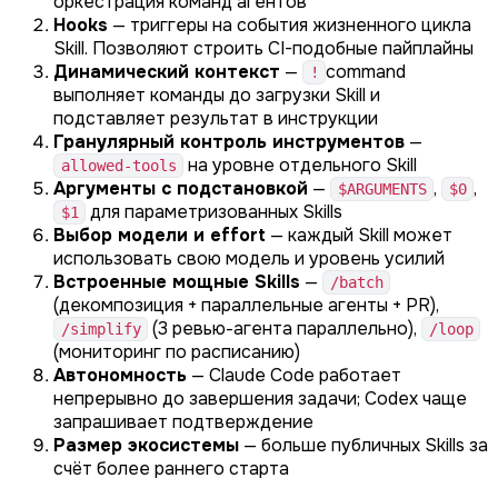
оркестрация команд агентов
Hooks
— триггеры на события жизненного цикла
Skill. Позволяют строить CI-подобные пайплайны
Динамический контекст
—
command
!
выполняет команды до загрузки Skill и
подставляет результат в инструкции
Гранулярный контроль инструментов
—
на уровне отдельного Skill
allowed-tools
Аргументы с подстановкой
—
,
,
$ARGUMENTS
$0
для параметризованных Skills
$1
Выбор модели и effort
— каждый Skill может
использовать свою модель и уровень усилий
Встроенные мощные Skills
—
/batch
(декомпозиция + параллельные агенты + PR),
(3 ревью-агента параллельно),
/simplify
/loop
(мониторинг по расписанию)
Автономность
— Claude Code работает
непрерывно до завершения задачи; Codex чаще
запрашивает подтверждение
Размер экосистемы
— больше публичных Skills за
счёт более раннего старта