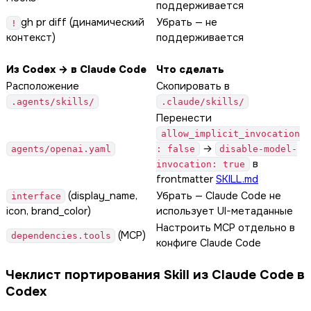
поддерживается
gh pr diff (динамический
Убрать — не
!
контекст)
поддерживается
Из Codex → в Claude Code
Что сделать
Расположение
Скопировать в
.agents/skills/
.claude/skills/
Перенести
allow_implicit_invocation
→
agents/openai.yaml
: false
disable-model-
в
invocation: true
frontmatter
SKILL.md
(display_name,
Убрать — Claude Code не
interface
icon, brand_color)
использует UI-метаданные
Настроить MCP отдельно в
(MCP)
dependencies.tools
конфиге Claude Code
Чеклист портирования Skill из Claude Code в
Codex