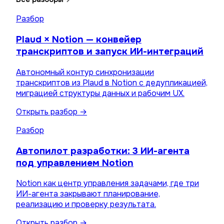
Разбор
Plaud × Notion — конвейер
транскриптов и запуск ИИ-интеграций
Автономный контур синхронизации
транскриптов из Plaud в Notion с дедупликацией,
миграцией структуры данных и рабочим UX.
Открыть разбор →
Разбор
Автопилот разработки: 3 ИИ-агента
под управлением Notion
Notion как центр управления задачами, где три
ИИ-агента закрывают планирование,
реализацию и проверку результата.
Открыть разбор →