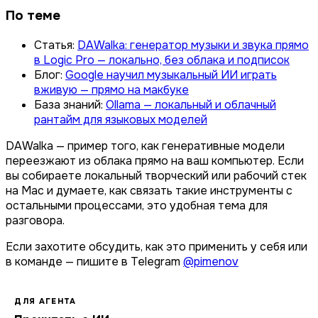
По теме
Статья:
DAWalka: генератор музыки и звука прямо
в Logic Pro — локально, без облака и подписок
Блог:
Google научил музыкальный ИИ играть
вживую — прямо на макбуке
База знаний:
Ollama — локальный и облачный
рантайм для языковых моделей
DAWalka — пример того, как генеративные модели
переезжают из облака прямо на ваш компьютер. Если
вы собираете локальный творческий или рабочий стек
на Mac и думаете, как связать такие инструменты с
остальными процессами, это удобная тема для
разговора.
Если захотите обсудить, как это применить у себя или
в команде — пишите в Telegram
@pimenov
ДЛЯ АГЕНТА