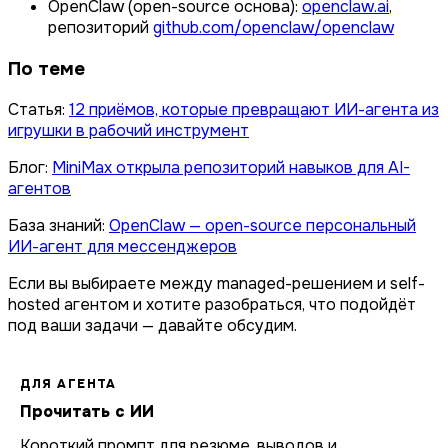
OpenClaw (open-source основа):
openclaw.ai
,
репозиторий
github.com/openclaw/openclaw
По теме
Статья:
12 приёмов, которые превращают ИИ-агента из
игрушки в рабочий инструмент
Блог:
MiniMax открыла репозиторий навыков для AI-
агентов
База знаний:
OpenClaw — open-source персональный
ИИ-агент для мессенджеров
Если вы выбираете между managed-решением и self-
hosted агентом и хотите разобраться, что подойдёт
под ваши задачи — давайте обсудим.
ДЛЯ АГЕНТА
Прочитать с ИИ
Короткий промпт для резюме, выводов и