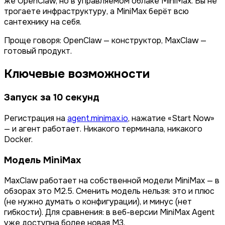
же OpenClaw, но в управляемом облаке MiniMax. Вы не
трогаете инфраструктуру, а MiniMax берёт всю
сантехнику на себя.
Проще говоря: OpenClaw — конструктор, MaxClaw —
готовый продукт.
Ключевые возможности
Запуск за 10 секунд
Регистрация на
agent.minimax.io
, нажатие «Start Now»
— и агент работает. Никакого терминала, никакого
Docker.
Модель MiniMax
MaxClaw работает на собственной модели MiniMax — в
обзорах это M2.5. Сменить модель нельзя: это и плюс
(не нужно думать о конфигурации), и минус (нет
гибкости). Для сравнения: в веб-версии MiniMax Agent
уже доступна более новая M3.