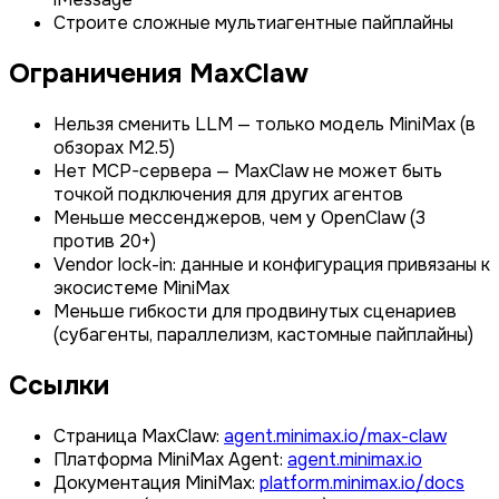
Строите сложные мультиагентные пайплайны
Ограничения MaxClaw
Нельзя сменить LLM — только модель MiniMax (в
обзорах M2.5)
Нет MCP-сервера — MaxClaw не может быть
точкой подключения для других агентов
Меньше мессенджеров, чем у OpenClaw (3
против 20+)
Vendor lock-in: данные и конфигурация привязаны к
экосистеме MiniMax
Меньше гибкости для продвинутых сценариев
(субагенты, параллелизм, кастомные пайплайны)
Ссылки
Страница MaxClaw:
agent.minimax.io/max-claw
Платформа MiniMax Agent:
agent.minimax.io
Документация MiniMax:
platform.minimax.io/docs