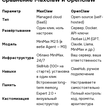
Параметр
MaxClaw
OpenClaw
Managed cloud
Open-source (self-
Тип
(SaaS)
hosted)
Один клик, ноль
Сервер, Docker,
Развёртывание
настроек
API-ключи
Любая LLM (GPT,
MiniMax M2.5 (в
Модель
Claude, Llama,
вебе Agent — M3)
MiniMax и др.)
Облако MiniMax,
Ваш сервер, ваша
Инфраструктура
24/7
ответственность
SkillHub (100+ на
ClawHub, ручное
Навыки
старте), установка
подключение
в один клик
Встроенная long-
Настраиваете
Память
term memory
самостоятельно
Expert 2.0 +
Полный контроль:
Кастомизация
визуальный
код, промпты,
конструктор
архитектура