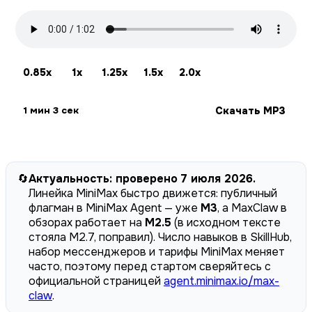
0.85x
1x
1.25x
1.5x
2.0x
Скачать MP3
1 мин 3 сек
🔄
Актуальность: проверено 7 июля 2026.
Линейка MiniMax быстро движется: публичный
флагман в MiniMax Agent — уже
M3
, а MaxClaw в
обзорах работает на
M2.5
(в исходном тексте
стояла M2.7, поправил). Число навыков в SkillHub,
набор мессенджеров и тарифы MiniMax меняет
часто, поэтому перед стартом сверяйтесь с
официальной страницей
agent.minimax.io/max-
claw
.