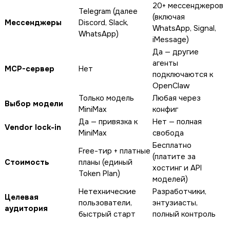
20+ мессенджеров
Telegram (далее
(включая
Мессенджеры
Discord, Slack,
WhatsApp, Signal,
WhatsApp)
iMessage)
Да — другие
агенты
MCP-сервер
Нет
подключаются к
OpenClaw
Только модель
Любая через
Выбор модели
MiniMax
конфиг
Да — привязка к
Нет — полная
Vendor lock-in
MiniMax
свобода
Бесплатно
Free-тир + платные
(платите за
Стоимость
планы (единый
хостинг и API
Token Plan)
моделей)
Нетехнические
Разработчики,
Целевая
пользователи,
энтузиасты,
аудитория
быстрый старт
полный контроль