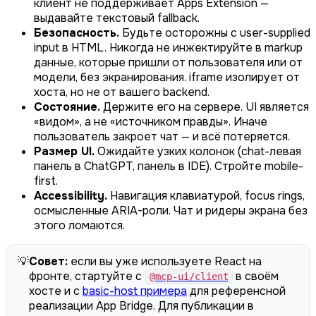
клиент не поддерживает Apps Extension —
выдавайте текстовый fallback.
Безопасность.
Будьте осторожны с user-supplied
input в HTML. Никогда не инжектируйте в markup
данные, которые пришли от пользователя или от
модели, без экранирования. iframe изолирует от
хоста, но не от вашего backend.
Состояние.
Держите его на сервере. UI является
«видом», а не «источником правды». Иначе
пользователь закроет чат — и всё потеряется.
Размер UI.
Ожидайте узких колонок (chat-левая
панель в ChatGPT, панель в IDE). Стройте mobile-
first.
Accessibility.
Навигация клавиатурой, focus rings,
осмысленные ARIA-роли. Чат и ридеры экрана без
этого ломаются.
💡
Совет:
если вы уже используете React на
фронте, стартуйте с
в своём
@mcp-ui/client
хосте и с
basic-host примера
для референсной
реализации App Bridge. Для публикации в