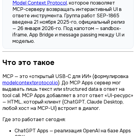
Model Context Protocol
, которое позволяет
MCP-серверу возвращать интерактивный UI в
ответе инструмента. Группа работ SEP-1865
введена 21 ноября 2025-го, официальный релиз
— 26 января 2026-го. Под капотом — sandbox-
iframe, App Bridge и message passing между UI и
моделью.
Что это такое
MCP — это «oткрытый USB-C для ИИ» (формулировка
modelcontextprotocol.io
). До MCP Apps сервер мог
выдавать лишь текст или structured data в ответ на
tool call. MCP Apps добавляет в этот ответ «UI-ресурс»
— HTML, который клиент (ChatGPT, Claude Desktop,
любой хост на MCP-UI) встроит в диалог.
Где это работает сегодня:
ChatGPT Apps — реализация OpenAI на базе Apps