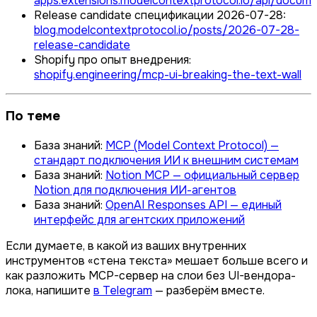
apps.extensions.modelcontextprotocol.io/api/docume
Release candidate спецификации 2026-07-28:
blog.modelcontextprotocol.io/posts/2026-07-28-
release-candidate
Shopify про опыт внедрения:
shopify.engineering/mcp-ui-breaking-the-text-wall
По теме
База знаний:
MCP (Model Context Protocol) —
стандарт подключения ИИ к внешним системам
База знаний:
Notion MCP — официальный сервер
Notion для подключения ИИ-агентов
База знаний:
OpenAI Responses API — единый
интерфейс для агентских приложений
Если думаете, в какой из ваших внутренних
инструментов «стена текста» мешает больше всего и
как разложить MCP-сервер на слои без UI-вендора-
лока, напишите
в Telegram
— разберём вместе.