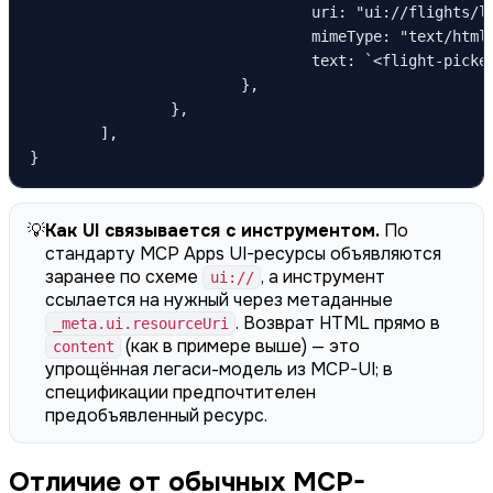
				uri: "ui://flights/list?date=2026-06-01",

				mimeType: "text/html;profile=mcp-app",

				text: `<flight-picker data-route="..."></flight-picker>`,

			},

		},

	],

}
💡
Как UI связывается с инструментом.
По
стандарту MCP Apps UI-ресурсы объявляются
заранее по схеме
, а инструмент
ui://
ссылается на нужный через метаданные
. Возврат HTML прямо в
_meta.ui.resourceUri
(как в примере выше) — это
content
упрощённая легаси-модель из MCP-UI; в
спецификации предпочтителен
предобъявленный ресурс.
Отличие от обычных MCP-