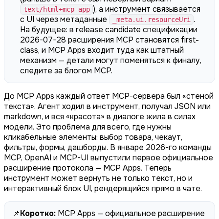
), а инструмент связывается
text/html+mcp-app
с UI через метаданные
.
_meta.ui.resourceUri
На будущее: в release candidate спецификации
2026-07-28 расширения MCP становятся first-
class, и MCP Apps входит туда как штатный
механизм — детали могут поменяться к финалу,
следите за блогом MCP.
До MCP Apps каждый ответ MCP-сервера был «стеной
текста». Агент ходил в инструмент, получал JSON или
markdown, и вся «красота» в диалоге жила в силах
модели. Это проблема для всего, где нужны
кликабельные элементы: выбор товара, чекаут,
фильтры, формы, дашборды. В январе 2026-го команды
MCP, OpenAI и MCP-UI выпустили первое официальное
расширение протокола — MCP Apps. Теперь
инструмент может вернуть не только текст, но и
интерактивный блок UI, рендерящийся прямо в чате.
📌
Коротко:
MCP Apps — официальное расширение