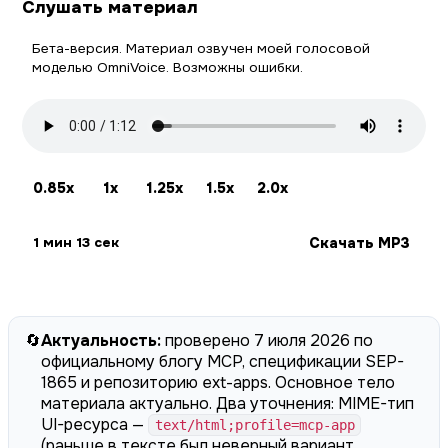
Слушать материал
Бета-версия. Материал озвучен моей голосовой
моделью OmniVoice. Возможны ошибки.
0.85x
1x
1.25x
1.5x
2.0x
Скачать MP3
1 мин 13 сек
🔄
Актуальность:
проверено 7 июля 2026 по
официальному блогу MCP, спецификации SEP-
1865 и репозиторию ext-apps. Основное тело
материала актуально. Два уточнения: MIME-тип
UI-ресурса —
text/html;profile=mcp-app
(раньше в тексте был неверный вариант