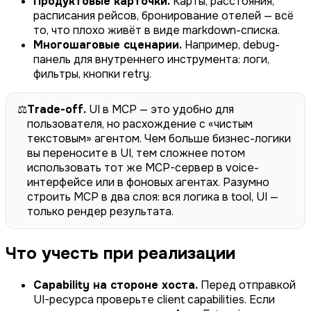
Продуктовые карточки.
Карты, расстояния,
расписания рейсов, бронирование отелей — всё
то, что плохо живёт в виде markdown-списка.
Многошаговые сценарии.
Например, debug-
панель для внутреннего инструмента: логи,
фильтры, кнопки retry.
⚖️
Trade-off.
UI в MCP — это удобно для
пользователя, но расхождение с «чистым
текстовым» агентом. Чем больше бизнес-логики
вы переносите в UI, тем сложнее потом
использовать тот же MCP-сервер в voice-
интерфейсе или в фоновых агентах. Разумно
строить MCP в два слоя: вся логика в tool, UI —
только рендер результата.
Что учесть при реализации
Capability на стороне хоста.
Перед отправкой
UI-ресурса проверьте client capabilities. Если