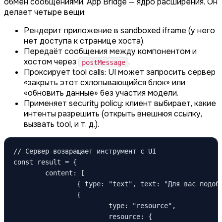
обмен сообщениями. App Bridge — ядро расширения. Он
делает четыре вещи:
Рендерит приложение в sandboxed iframe (у него
нет доступа к странице хоста).
Передаёт сообщения между компонентом и
хостом через
.
postMessage
Проксирует tool calls: UI может запросить сервер
«закрыть этот схлопывающийся блок» или
«обновить данные» без участия модели.
Применяет security policy: клиент выбирает, какие
интенты разрешить (открыть внешнюя ссылку,
вызвать tool, и т. д.).
// Сервер возвращает инструмент с UI

const result = {

	content: [

		{ type: "text", text: "Для вас подобралось 12 рейсов." },

		{

			type: "resource",

			resource: {
