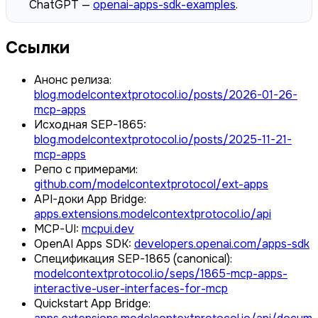
ChatGPT —
openai-apps-sdk-examples
.
Ссылки
Анонс релиза:
blog.modelcontextprotocol.io/posts/2026-01-26-
mcp-apps
Исходная SEP-1865:
blog.modelcontextprotocol.io/posts/2025-11-21-
mcp-apps
Репо с примерами:
github.com/modelcontextprotocol/ext-apps
API-доки App Bridge:
apps.extensions.modelcontextprotocol.io/api
MCP-UI:
mcpui.dev
OpenAI Apps SDK:
developers.openai.com/apps-sdk
Спецификация SEP-1865 (canonical):
modelcontextprotocol.io/seps/1865-mcp-apps-
interactive-user-interfaces-for-mcp
Quickstart App Bridge: