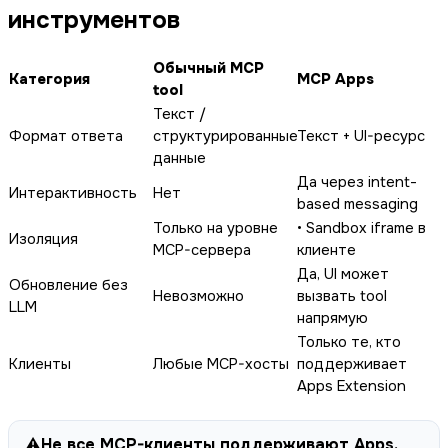
инструментов
Обычный MCP
Категория
MCP Apps
tool
Текст /
Формат ответа
структурированные
Текст + UI-ресурс
данные
Да через intent-
Интерактивность
Нет
based messaging
Только на уровне
• Sandbox iframe в
Изоляция
MCP-сервера
клиенте
Да, UI может
Обновление без
Невозможно
вызвать tool
LLM
напрямую
Только те, кто
Клиенты
Любые MCP-хосты
поддерживает
Apps Extension
⚠️
Не все MCP-клиенты поддерживают Apps.