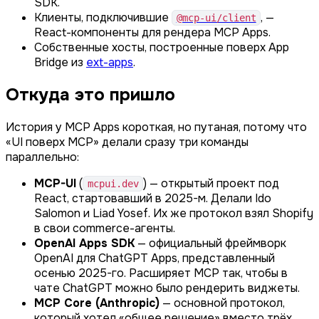
SDK.
Клиенты, подключившие
, —
@mcp-ui/client
React-компоненты для рендера MCP Apps.
Собственные хосты, построенные поверх App
Bridge из
ext-apps
.
Откуда это пришло
История у MCP Apps короткая, но путаная, потому что
«UI поверх MCP» делали сразу три команды
параллельно:
MCP-UI
(
) — открытый проект под
mcpui.dev
React, стартовавший в 2025-м. Делали Ido
Salomon и Liad Yosef. Их же протокол взял Shopify
в свои commerce-агенты.
OpenAI Apps SDK
— официальный фреймворк
OpenAI для ChatGPT Apps, представленный
осенью 2025-го. Расширяет MCP так, чтобы в
чате ChatGPT можно было рендерить виджеты.
MCP Core (Anthropic)
— основной протокол,
который хотел «общее решение» вместо трёх