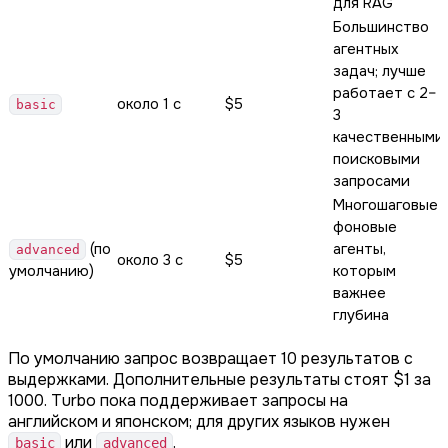
для RAG
Большинство
агентных
задач; лучше
работает с 2–
около 1 с
$5
basic
3
качественными
поисковыми
запросами
Многошаговые
фоновые
(по
агенты,
advanced
около 3 с
$5
умолчанию)
которым
важнее
глубина
По умолчанию запрос возвращает 10 результатов с
выдержками. Дополнительные результаты стоят $1 за
1000. Turbo пока поддерживает запросы на
английском и японском; для других языков нужен
или
.
basic
advanced