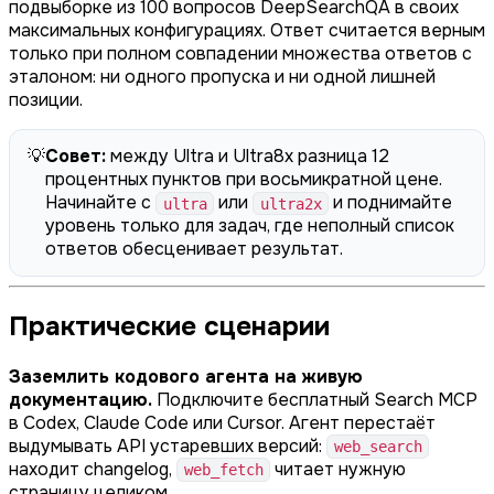
подвыборке из 100 вопросов DeepSearchQA в своих
максимальных конфигурациях. Ответ считается верным
только при полном совпадении множества ответов с
эталоном: ни одного пропуска и ни одной лишней
позиции.
💡
Совет:
между Ultra и Ultra8x разница 12
процентных пунктов при восьмикратной цене.
Начинайте с
или
и поднимайте
ultra
ultra2x
уровень только для задач, где неполный список
ответов обесценивает результат.
Практические сценарии
Заземлить кодового агента на живую
документацию.
Подключите бесплатный Search MCP
в Codex, Claude Code или Cursor. Агент перестаёт
выдумывать API устаревших версий:
web_search
находит changelog,
читает нужную
web_fetch
страницу целиком.