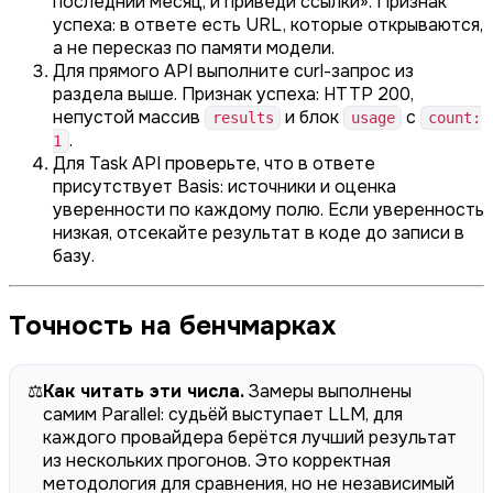
последний месяц, и приведи ссылки». Признак
успеха: в ответе есть URL, которые открываются,
а не пересказ по памяти модели.
Для прямого API выполните curl-запрос из
раздела выше. Признак успеха: HTTP 200,
непустой массив
и блок
с
results
usage
count:
.
1
Для Task API проверьте, что в ответе
присутствует Basis: источники и оценка
уверенности по каждому полю. Если уверенность
низкая, отсекайте результат в коде до записи в
базу.
Точность на бенчмарках
⚖️
Как читать эти числа.
Замеры выполнены
самим Parallel: судьёй выступает LLM, для
каждого провайдера берётся лучший результат
из нескольких прогонов. Это корректная
методология для сравнения, но не независимый