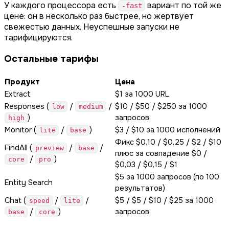
У каждого процессора есть
вариант по той же
-fast
цене: он в несколько раз быстрее, но жертвует
свежестью данных. Неуспешные запуски не
тарифицируются.
Остальные тарифы
Продукт
Цена
Extract
$1 за 1000 URL
Responses (
/
/
$10 / $50 / $250 за 1000
low
medium
)
запросов
high
Monitor (
/
)
$3 / $10 за 1000 исполнений
lite
base
Фикс $0,10 / $0,25 / $2 / $10
FindAll (
/
/
preview
base
плюс за совпадение $0 /
/
)
core
pro
$0,03 / $0,15 / $1
$5 за 1000 запросов (по 100
Entity Search
результатов)
Chat (
/
/
$5 / $5 / $10 / $25 за 1000
speed
lite
/
)
запросов
base
core