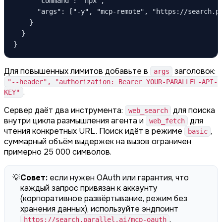
      "command": "npx",

      "args": ["-y", "mcp-remote", "https://search.pa
    }

  }

}
Для повышенных лимитов добавьте в
заголовок:
args
"--header", "authorization: Bearer YOUR-PARALLEL-API-
.
KEY"
Сервер даёт два инструмента:
для поиска
web_search
внутри цикла размышления агента и
для
web_fetch
чтения конкретных URL. Поиск идёт в режиме
,
basic
суммарный объём выдержек на вызов ограничен
примерно 25 000 символов.
💡
Совет:
если нужен OAuth или гарантия, что
каждый запрос привязан к аккаунту
(корпоративное развёртывание, режим без
хранения данных), используйте эндпоинт
.
https://search.parallel.ai/mcp-oauth