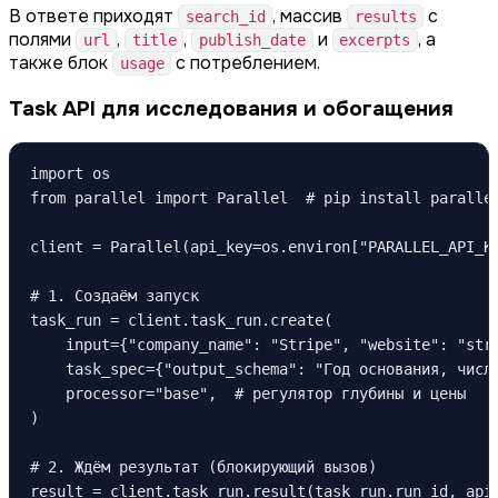
В ответе приходят
, массив
с
search_id
results
полями
,
,
и
, а
url
title
publish_date
excerpts
также блок
с потреблением.
usage
Task API для исследования и обогащения
import os

from parallel import Parallel  # pip install parallel
client = Parallel(api_key=os.environ["PARALLEL_API_KE
# 1. Создаём запуск

task_run = client.task_run.create(

    input={"company_name": "Stripe", "website": "stri
    task_spec={"output_schema": "Год основания, число
    processor="base",  # регулятор глубины и цены

)

# 2. Ждём результат (блокирующий вызов)

result = client.task_run.result(task_run.run_id, api_