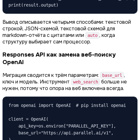
print(result.output)
Вывод описывается четырьмя способами: текстовой
строкой, JSON-схемой, текстовой схемой для
markdown-отчёта с цитатами или
, когда
auto
структуру выбирает сам процессор.
Responses API как замена веб-поиску
OpenAI
Миграция сводится к трём параметрам:
,
base_url
ключ и модель. Инструмент
больше не
web_search
нужен, потому что опора на веб включена всегда.
from openai import OpenAI  # pip install openai

client = OpenAI(

    api_key=os.environ["PARALLEL_API_KEY"],

    base_url="https://api.parallel.ai/v1",

)
