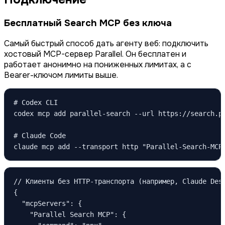
Бесплатный Search MCP без ключа
Самый быстрый способ дать агенту веб: подключить
хостовый MCP-сервер Parallel. Он бесплатен и
работает анонимно на пониженных лимитах, а с
Bearer-ключом лимиты выше.
# Codex CLI

codex mcp add parallel-search --url https://search.pa
# Claude Code

claude mcp add --transport http "Parallel-Search-MCP
// Клиенты без HTTP-транспорта (например, Claude Desk
{

  "mcpServers": {

    "Parallel Search MCP": {
