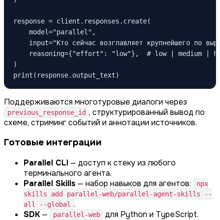
response = client.responses.create(

    model="parallel",

    input="Кто сейчас возглавляет крупнейшего по выру
    reasoning={"effort": "low"},  # low | medium | hi
)

print(response.output_text)
Поддерживаются многотуровые диалоги через
, структурированный вывод по
previous_response_id
схеме, стриминг событий и аннотации источников.
Готовые интеграции
Parallel CLI
— доступ к стеку из любого
терминального агента.
Parallel Skills
— набор навыков для агентов:
npx
skills add parallel-web/parallel-agent-skills --
.
all --global
SDK
—
для Python и TypeScript.
parallel-web