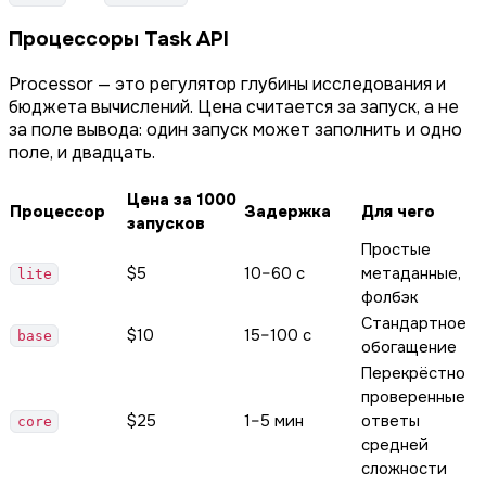
Процессоры Task API
Processor — это регулятор глубины исследования и
бюджета вычислений. Цена считается за запуск, а не
за поле вывода: один запуск может заполнить и одно
поле, и двадцать.
Цена за 1000
Процессор
Задержка
Для чего
запусков
Простые
$5
10–60 с
метаданные,
lite
фолбэк
Стандартное
$10
15–100 с
base
обогащение
Перекрёстно
проверенные
$25
1–5 мин
ответы
core
средней
сложности