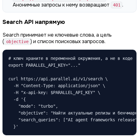
Анонимные запросы к нему возвращают
.
401
Search API напрямую
Search принимает не ключевые слова, а цель
(
) и список поисковых запросов.
objective
# ключ храните в переменной окружения, а не в коде

export PARALLEL_API_KEY="..."

curl https://api.parallel.ai/v1/search \

  -H "Content-Type: application/json" \

  -H "x-api-key: $PARALLEL_API_KEY" \

  -d '{

    "mode": "turbo",

    "objective": "Найти актуальные релизы и бенчмарки
    "search_queries": ["AI agent frameworks release",
  }'