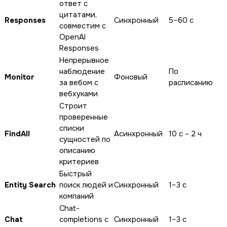
ответ с
цитатами,
Responses
Синхронный
5–60 с
совместим с
OpenAI
Responses
Непрерывное
наблюдение
По
Monitor
Фоновый
за вебом с
расписанию
вебхуками
Строит
проверенные
списки
FindAll
Асинхронный
10 с – 2 ч
сущностей по
описанию
критериев
Быстрый
Entity Search
поиск людей и
Синхронный
1–3 с
компаний
Chat-
Chat
completions с
Синхронный
1–3 с