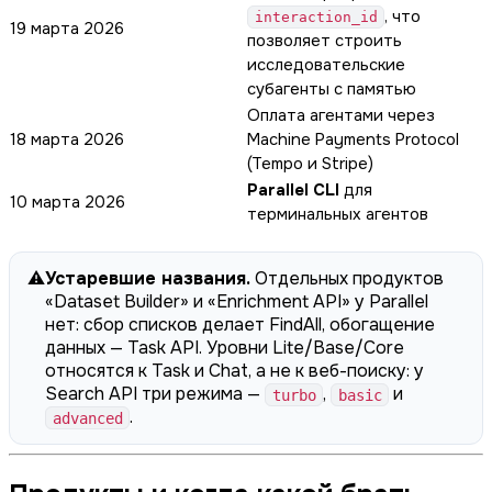
, что
interaction_id
19 марта 2026
позволяет строить
исследовательские
субагенты с памятью
Оплата агентами через
18 марта 2026
Machine Payments Protocol
(Tempo и Stripe)
Parallel CLI
для
10 марта 2026
терминальных агентов
⚠️
Устаревшие названия.
Отдельных продуктов
«Dataset Builder» и «Enrichment API» у Parallel
нет: сбор списков делает FindAll, обогащение
данных — Task API. Уровни Lite/Base/Core
относятся к Task и Chat, а не к веб-поиску: у
Search API три режима —
,
и
turbo
basic
.
advanced