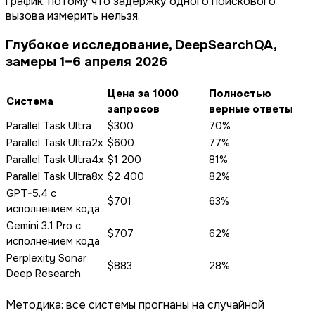
график, потому что задержку одного поискового
вызова измерить нельзя.
Глубокое исследование, DeepSearchQA,
замеры 1–6 апреля 2026
Цена за 1000
Полностью
Система
запросов
верные ответы
Parallel Task Ultra
$300
70%
Parallel Task Ultra2x
$600
77%
Parallel Task Ultra4x
$1 200
81%
Parallel Task Ultra8x
$2 400
82%
GPT-5.4 с
$701
63%
исполнением кода
Gemini 3.1 Pro с
$707
62%
исполнением кода
Perplexity Sonar
$883
28%
Deep Research
Методика: все системы прогнаны на случайной