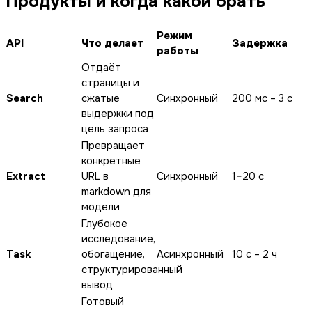
Продукты и когда какой брать
Режим
API
Что делает
Задержка
работы
Отдаёт
страницы и
Search
сжатые
Синхронный
200 мс – 3 с
выдержки под
цель запроса
Превращает
конкретные
Extract
URL в
Синхронный
1–20 с
markdown для
модели
Глубокое
исследование,
Task
обогащение,
Асинхронный
10 с – 2 ч
структурированный
вывод
Готовый