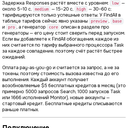
Задержка Responses растёт вместе с уровнем:
—
low
около 5–10 с,
— 15–20 с,
— 30–60 с;
medium
high
тарифицируются только успешные ответы. У FindAll в
таблице тарифов сейчас явно указаны
,
preview
base
и
, а генератор
описан в разделе про
pro
core
генераторы — его цену стоит сверить перед запуском.
Если вы добавляете к FindAll обогащения, каждое из
них считается по тарифу выбранного процессора Task
за каждое совпадение, поэтому счёт растёт быстрее
ожиданий.
Оплата pay-as-you-go и считается за запрос, а не за
токены, поэтому стоимость вызова известна до его
выполнения. Каждый аккаунт получает
возобновляемые $5 бесплатных кредитов в месяц (это
примерно 5000 запросов Search, 1000 запусков Task
или 1666 исполнений Monitor), новые аккаунты —
стартовый кредит. Бесплатные кредиты списываются
раньше платных.
Подключение