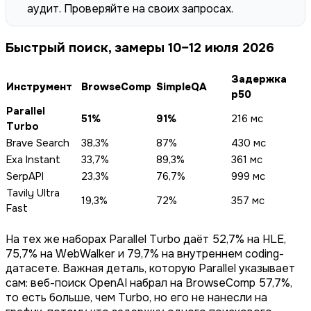
аудит. Проверяйте на своих запросах.
Быстрый поиск, замеры 10–12 июля 2026
Задержка
Инструмент
BrowseComp
SimpleQA
p50
Parallel
51%
91%
216 мс
Turbo
Brave Search
38,3%
87%
430 мс
Exa Instant
33,7%
89,3%
361 мс
SerpAPI
23,3%
76,7%
999 мс
Tavily Ultra
19,3%
72%
357 мс
Fast
На тех же наборах Parallel Turbo даёт 52,7% на HLE,
75,7% на WebWalker и 79,7% на внутреннем coding-
датасете. Важная деталь, которую Parallel указывает
сам: веб-поиск OpenAI набрал на BrowseComp 57,7%,
то есть больше, чем Turbo, но его не нанесли на