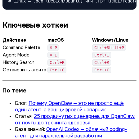
# Linux — .deb (Debian/Ubuntu) или .rpm (RHEL/Fedora
Ключевые хоткеи
Действие
macOS
Windows/Linux
Command Palette
⌘ P
Ctrl+Shift+P
Agent Mode
⌘ I
Ctrl+I
History Search
Ctrl+R
Ctrl+R
Остановить агента
Ctrl+C
Ctrl+C
По теме
Блог:
Почему OpenClaw — это не просто ещё
один агент, а ваш цифровой напарник
Статья:
25 продвинутых сценариев для OpenClaw:
от почты до трекинга здоровья
База знаний:
OpenAI Codex — облачный coding-
агент для параллельной разработки