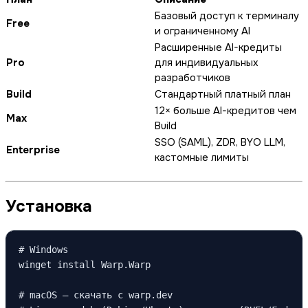
Базовый доступ к терминалу
Free
и ограниченному AI
Расширенные AI-кредиты
Pro
для индивидуальных
разработчиков
Build
Стандартный платный план
12× больше AI-кредитов чем
Max
Build
SSO (SAML), ZDR, BYO LLM,
Enterprise
кастомные лимиты
Установка
# Windows

winget install Warp.Warp

# macOS — скачать с warp.dev
