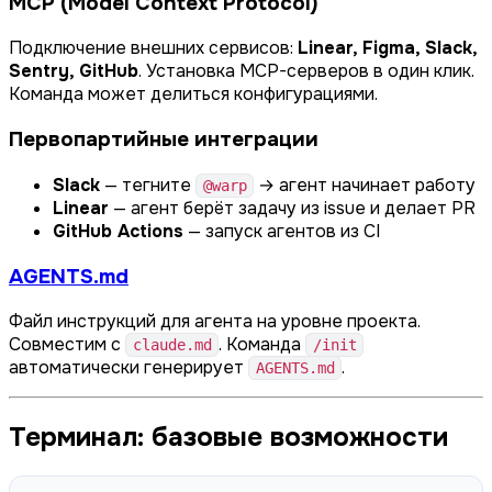
MCP (Model Context Protocol)
Подключение внешних сервисов:
Linear, Figma, Slack,
Sentry, GitHub
. Установка MCP-серверов в один клик.
Команда может делиться конфигурациями.
Первопартийные интеграции
Slack
— тегните
→ агент начинает работу
@warp
Linear
— агент берёт задачу из issue и делает PR
GitHub Actions
— запуск агентов из CI
AGENTS.md
Файл инструкций для агента на уровне проекта.
Совместим с
. Команда
claude.md
/init
автоматически генерирует
.
AGENTS.md
Терминал: базовые возможности