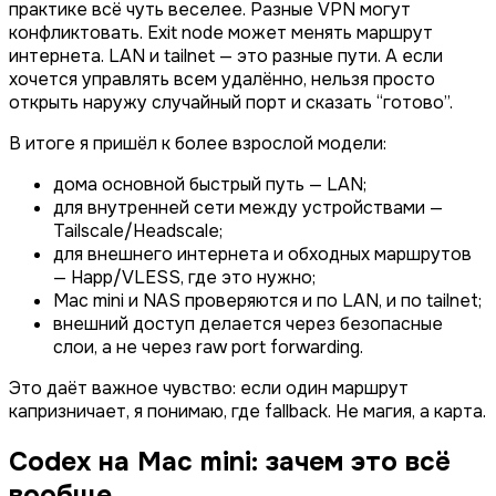
практике всё чуть веселее. Разные VPN могут
конфликтовать. Exit node может менять маршрут
интернета. LAN и tailnet — это разные пути. А если
хочется управлять всем удалённо, нельзя просто
открыть наружу случайный порт и сказать “готово”.
В итоге я пришёл к более взрослой модели:
дома основной быстрый путь — LAN;
для внутренней сети между устройствами —
Tailscale/Headscale;
для внешнего интернета и обходных маршрутов
— Happ/VLESS, где это нужно;
Mac mini и NAS проверяются и по LAN, и по tailnet;
внешний доступ делается через безопасные
слои, а не через raw port forwarding.
Это даёт важное чувство: если один маршрут
капризничает, я понимаю, где fallback. Не магия, а карта.
Codex на Mac mini: зачем это всё
вообще