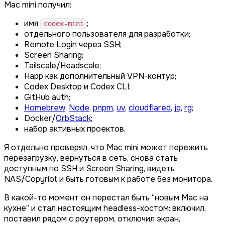
Mac mini получил:
имя
;
codex-mini
отдельного пользователя для разработки;
Remote Login через SSH;
Screen Sharing;
Tailscale/Headscale;
Happ как дополнительный VPN-контур;
Codex Desktop и Codex CLI;
GitHub auth;
Homebrew
,
Node
,
pnpm
,
uv
,
cloudflared
,
jq
,
rg
;
Docker/
OrbStack
;
набор активных проектов.
Я отдельно проверял, что Mac mini может пережить
перезагрузку, вернуться в сеть, снова стать
доступным по SSH и Screen Sharing, видеть
NAS/Copyriot и быть готовым к работе без монитора.
В какой-то момент он перестал быть “новым Mac на
кухне” и стал настоящим headless-хостом: включил,
поставил рядом с роутером, отключил экран,