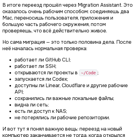
В итоге переезд прошёл через Migration Assistant. Это
оказалось очень рабочим способом: соединяешь два
Mac, переносишь пользователя, приложения и
большую часть рабочего окружения, потом
проверяешь, что всё действительно живое.
Но сама миграция — это только половина дела. После
неё началась нормальная проверка:
работает ли GitHub CLI;
работает ли SSH;
открываются ли проекты в
;
~/Code
запускается ли Codex;
доступны ли Linear, Cloudflare и другие рабочие
API;
сохранились ли важные локальные файлы;
видна ли сеть;
есть ли доступ к NAS;
не потерялись ли рабочие репозитории.
И вот тут я понял важную вещь: переезд на новый
компьютер заканчивается не тогда, когда открылся