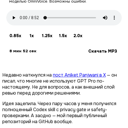
моделью OmniVoice. Возможны ошибки.
0.85x
1x
1.25x
1.5x
2.0x
Скачать MP3
8 мин 52 сек
Недавно наткнулся на
пост Aniket Panjwani в X
— он
писал, что многие не используют GPT Pro по-
настоящему. Не для вопросов, а как внешний слой
ревью перед дорогими решениями.
Идея зацепила. Через пару часов у меня получился
полноценный Codex skill с privacy gate и safety-
проверками. А заодно — мой первый публичный
репозиторий на GitHub вообще.