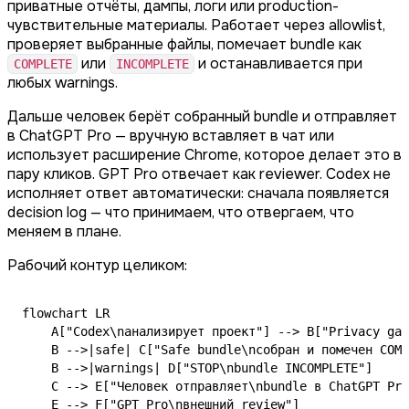
приватные отчёты, дампы, логи или production-
чувствительные материалы. Работает через allowlist,
проверяет выбранные файлы, помечает bundle как
или
и останавливается при
COMPLETE
INCOMPLETE
любых warnings.
Дальше человек берёт собранный bundle и отправляет
в ChatGPT Pro — вручную вставляет в чат или
использует расширение Chrome, которое делает это в
пару кликов. GPT Pro отвечает как reviewer. Codex не
исполняет ответ автоматически: сначала появляется
decision log — что принимаем, что отвергаем, что
меняем в плане.
Рабочий контур целиком:
flowchart LR

    A["Codex\nанализирует проект"] --> B["Privacy gat
    B -->|safe| C["Safe bundle\nсобран и помечен COMP
    B -->|warnings| D["STOP\nbundle INCOMPLETE"]

    C --> E["Человек отправляет\nbundle в ChatGPT Pro
    E --> F["GPT Pro\nвнешний review"]
