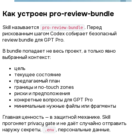
Как устроен pro-review-bundle
Skill называется
. Перед
pro-review-bundle
рискованным шагом Codex собирает безопасный
review bundle для GPT Pro.
В bundle попадает не весь проект, а только явно
выбранный контекст:
цель
текущее состояние
предлагаемый план
границы и no-touch zones
риски и предположения
конкретные вопросы для GPT Pro
минимальные нужные файлы или фрагменты
Главная ценность — в защитной механике. Skill
прогоняет privacy gate и не даёт случайно отправить
наружу секреты,
, персональные данные,
.env