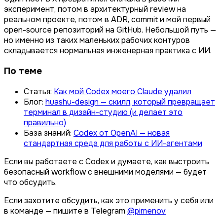
эксперимент, потом в архитектурный review на
реальном проекте, потом в ADR, commit и мой первый
open-source репозиторий на GitHub. Небольшой путь —
но именно из таких маленьких рабочих контуров
складывается нормальная инженерная практика с ИИ.
По теме
Статья:
Как мой Codex моего Claude удалил
Блог:
huashu-design — скилл, который превращает
терминал в дизайн-студию (и делает это
правильно)
База знаний:
Codex от OpenAI — новая
стандартная среда для работы с ИИ-агентами
Если вы работаете с Codex и думаете, как выстроить
безопасный workflow с внешними моделями — будет
что обсудить.
Если захотите обсудить, как это применить у себя или
в команде — пишите в Telegram
@pimenov