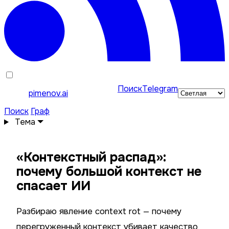
Поиск
Telegram
pimenov.ai
Поиск
Граф
Тема
«Контекстный распад»:
почему большой контекст не
спасает ИИ
Разбираю явление context rot — почему
перегруженный контекст убивает качество