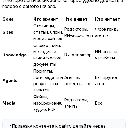
И четыре логических зоны, которые удобно держать в
голове с самого начала:
Зона
Что хранит
Кто пишет
Кто читает
Страницы,
Редакторы,
Фронтенды,
Sites
статьи, блоки,
ИИ-ассистент
агенты
медиа сайтов
Справочники,
методички,
ИИ-агенты,
Knowledge
Вы, редакторы
канонические
чат-боты
документы
Промпты,
логи, задачи и
Агенты,
Вы, другие
Agents
результаты
оркестратор
агенты
агентов
Файлы,
Редакторы,
Media
изображения,
Все
агенты
аудио, PDF
📌
Привязку контента к сайту делайте через