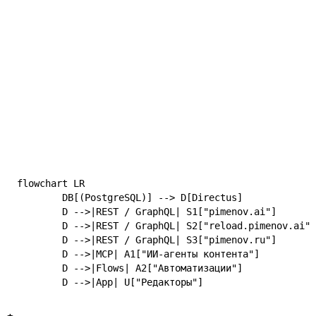
flowchart LR

	DB[(PostgreSQL)] --> D[Directus]

	D -->|REST / GraphQL| S1["pimenov.ai"]

	D -->|REST / GraphQL| S2["reload.pimenov.ai"]

	D -->|REST / GraphQL| S3["pimenov.ru"]

	D -->|MCP| A1["ИИ-агенты контента"]

	D -->|Flows| A2["Автоматизации"]

	D -->|App| U["Редакторы"]