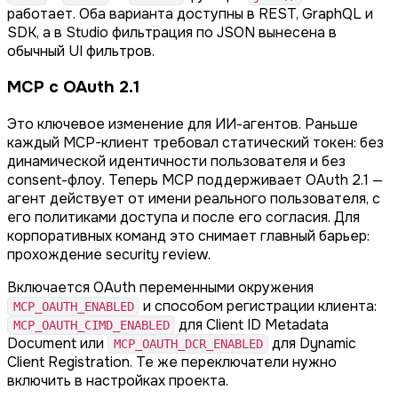
работает. Оба варианта доступны в REST, GraphQL и
SDK, а в Studio фильтрация по JSON вынесена в
обычный UI фильтров.
MCP с OAuth 2.1
Это ключевое изменение для ИИ-агентов. Раньше
каждый MCP-клиент требовал статический токен: без
динамической идентичности пользователя и без
consent-флоу. Теперь MCP поддерживает OAuth 2.1 —
агент действует от имени реального пользователя, с
его политиками доступа и после его согласия. Для
корпоративных команд это снимает главный барьер:
прохождение security review.
Включается OAuth переменными окружения
и способом регистрации клиента:
MCP_OAUTH_ENABLED
для Client ID Metadata
MCP_OAUTH_CIMD_ENABLED
Document или
для Dynamic
MCP_OAUTH_DCR_ENABLED
Client Registration. Те же переключатели нужно
включить в настройках проекта.