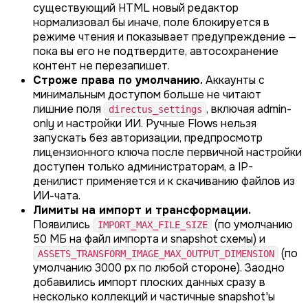
существующий HTML новый редактор
нормализовал бы иначе, поле блокируется в
режиме чтения и показывает предупреждение —
пока вы его не подтвердите, автосохранение
контент не перезапишет.
Строже права по умолчанию.
Аккаунты с
минимальным доступом больше не читают
лишние поля
, включая admin-
directus_settings
only и настройки ИИ. Ручные Flows нельзя
запускать без авторизации, предпросмотр
лицензионного ключа после первичной настройки
доступен только администраторам, а IP-
денилист применяется и к скачиванию файлов из
ИИ-чата.
Лимиты на импорт и трансформации.
Появились
(по умолчанию
IMPORT_MAX_FILE_SIZE
50 МБ на файл импорта и snapshot схемы) и
(по
ASSETS_TRANSFORM_IMAGE_MAX_OUTPUT_DIMENSION
умолчанию 3000 px по любой стороне). Заодно
добавились импорт плоских данных сразу в
несколько коллекций и частичные snapshot'ы