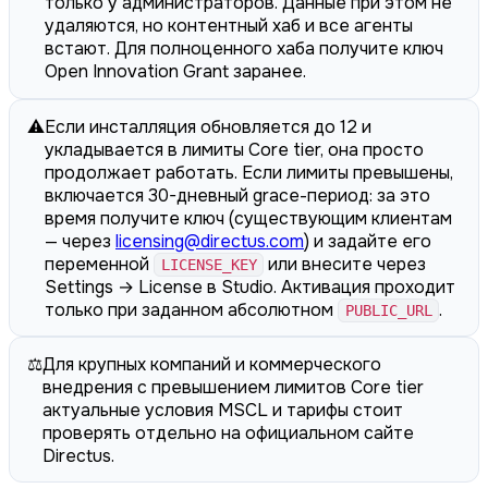
только у администраторов. Данные при этом не
удаляются, но контентный хаб и все агенты
встают. Для полноценного хаба получите ключ
Open Innovation Grant заранее.
⚠️
Если инсталляция обновляется до 12 и
укладывается в лимиты Core tier, она просто
продолжает работать. Если лимиты превышены,
включается 30-дневный grace-период: за это
время получите ключ (существующим клиентам
— через
licensing@directus.com
) и задайте его
переменной
или внесите через
LICENSE_KEY
Settings → License в Studio. Активация проходит
только при заданном абсолютном
.
PUBLIC_URL
⚖️
Для крупных компаний и коммерческого
внедрения с превышением лимитов Core tier
актуальные условия MSCL и тарифы стоит
проверять отдельно на официальном сайте
Directus.