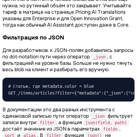
нужна, но рутинный объём это закрывает. Учитывайте
тариф: в матрице на странице Pricing AI Translations
указаны для Enterprise и для Open Innovation Grant,
тогда как обычный AI Assistant доступен даже в Core.
Фильтрация по JSON
Для разработчиков: к JSON-полям добавились запросы
по dot-notation пути через оператор
, с
_json
фильтрацией на уровне базы. Больше не нужно тянуть
весь blob на клиент и разбирать его вручную.
# Статьи, где metadata.color = blue

GET /items/articles?filter={"metadata":{"_json":{"co
В документации это два разных инструмента с
одинаковой записью пути: оператор
фильтрует
_json
записи внутри
, а функция
filter
json(field, path)
достаёт значение из JSON в параметрах
,
fields
и
. В
функция
не
sort
alias
filter
json()