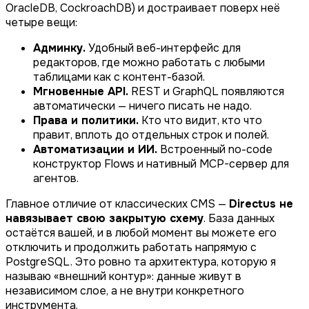
OracleDB, CockroachDB) и достраивает поверх неё
четыре вещи:
Админку.
Удобный веб-интерфейс для
редакторов, где можно работать с любыми
таблицами как с контент-базой.
Мгновенные API.
REST и GraphQL появляются
автоматически — ничего писать не надо.
Права и политики.
Кто что видит, кто что
правит, вплоть до отдельных строк и полей.
Автоматизации и ИИ.
Встроенный no-code
конструктор Flows и нативный MCP-сервер для
агентов.
Главное отличие от классических CMS —
Directus не
навязывает свою закрытую схему
. База данных
остаётся вашей, и в любой момент вы можете его
отключить и продолжить работать напрямую с
PostgreSQL. Это ровно та архитектура, которую я
называю «внешний контур»: данные живут в
независимом слое, а не внутри конкретного
инструмента.