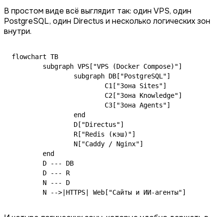
В простом виде всё выглядит так: один VPS, один
PostgreSQL, один Directus и несколько логических зон
внутри.
flowchart TB

	subgraph VPS["VPS (Docker Compose)"]

		subgraph DB["PostgreSQL"]

			C1["Зона Sites"]

			C2["Зона Knowledge"]

			C3["Зона Agents"]

		end

		D["Directus"]

		R["Redis (кэш)"]

		N["Caddy / Nginx"]

	end

	D --- DB

	D --- R

	N --- D

	N -->|HTTPS| Web["Сайты и ИИ-агенты"]