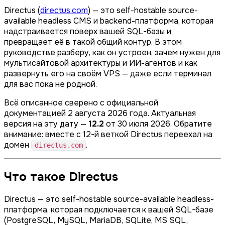
Directus (
directus.com
) — это self-hostable source-
available headless CMS и backend-платформа, которая
надстраивается поверх вашей SQL-базы и
превращает её в такой общий контур. В этом
руководстве разберу, как он устроен, зачем нужен для
мультисайтовой архитектуры и ИИ-агентов и как
развернуть его на своём VPS — даже если терминал
для вас пока не родной.
Всё описанное сверено с официальной
документацией 2 августа 2026 года. Актуальная
версия на эту дату —
12.2
от 30 июля 2026. Обратите
внимание: вместе с 12-й веткой Directus переехал на
домен
.
directus.com
Что такое Directus
Directus — это self-hostable source-available headless-
платформа, которая подключается к вашей SQL-базе
(PostgreSQL, MySQL, MariaDB, SQLite, MS SQL,