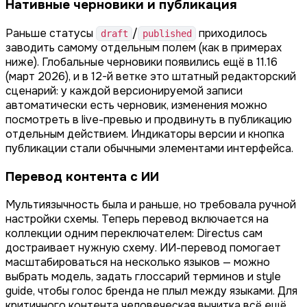
Нативные черновики и публикация
Раньше статусы
/
приходилось
draft
published
заводить самому отдельным полем (как в примерах
ниже). Глобальные черновики появились ещё в 11.16
(март 2026), и в 12-й ветке это штатный редакторский
сценарий: у каждой версионируемой записи
автоматически есть черновик, изменения можно
посмотреть в live-превью и продвинуть в публикацию
отдельным действием. Индикаторы версии и кнопка
публикации стали обычными элементами интерфейса.
Перевод контента с ИИ
Мультиязычность была и раньше, но требовала ручной
настройки схемы. Теперь перевод включается на
коллекции одним переключателем: Directus сам
достраивает нужную схему. ИИ-перевод помогает
масштабироваться на несколько языков — можно
выбрать модель, задать глоссарий терминов и style
guide, чтобы голос бренда не плыл между языками. Для
критичного контента человеческая вычитка всё ещё