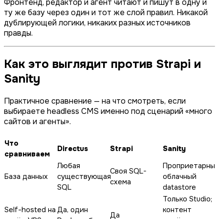
Фронтенд, редактор и агент читают и пишут в одну и
ту же базу через один и тот же слой правил. Никакой
дублирующей логики, никаких разных источников
правды.
Как это выглядит против Strapi и
Sanity
Практичное сравнение — на что смотреть, если
выбираете headless CMS именно под сценарий «много
сайтов и агенты».
Что
Directus
Strapi
Sanity
сравниваем
Любая
Проприетарны
Своя SQL-
База данных
существующая
облачный
схема
SQL
datastore
Только Studio;
Self-hosted на
Да, один
контент
Да