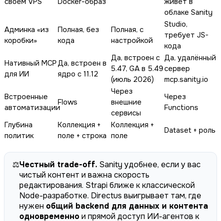
своём VPS
Docker-образ
живёт в
облаке Sanity
Studio,
Админка «из
Полная, без
Полная, с
требует JS-
коробки»
кода
настройкой
кода
Да, встроен с
Да, удалённый
Нативный MCP
Да, встроен в
5.47, GA в 5.49
сервер
для ИИ
ядро с 11.12
(июль 2026)
mcp.sanity.io
Через
Встроенные
Через
Flows
внешние
автоматизации
Functions
сервисы
Глубина
Коллекция +
Коллекция +
Dataset + роль
политик
поле + строка
поле
⚖️
Честный trade-off.
Sanity удобнее, если у вас
чистый контент и важна скорость
редактирования. Strapi ближе к классической
Node-разработке. Directus выигрывает там, где
нужен
общий backend для данных и контента
одновременно
и прямой доступ ИИ-агентов к