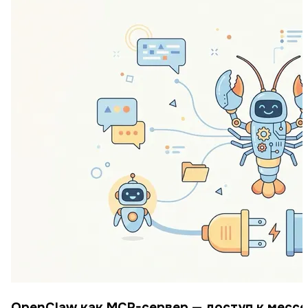
OpenClaw как MCP-сервер — доступ к месс