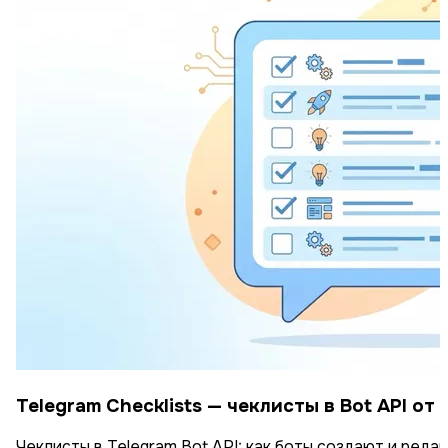
Telegram Checklists — чеклисты в Bot API от
Чеклисты в Telegram Bot API: как боты создают и реда